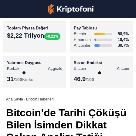
Toplam Piyasa Değeri
Pay Tablosu
Bitcoin
58,9%
$2,22 Trilyon
+0.22%
Ethereum
10,4%
Altcoinler
30,7%
KRİPTO PARA HABERLERİ
Facebook
BİTCOİN HABERLERİ
Yatırımcı Duygusu
Sezon Endeksi
Korkak
Açgözlü
Bitcoin
Altcoin
ALTCOİN HABERLERİ
31
46.9
/100
Korku
/100
AKADEMİ
Instagram
SÖZLÜK
Ana Sayfa
›
Bitcoin Haberleri
Bitcoin’de Tarihi Çöküşü
Youtube
Bilen İsimden Dikkat
TikTok