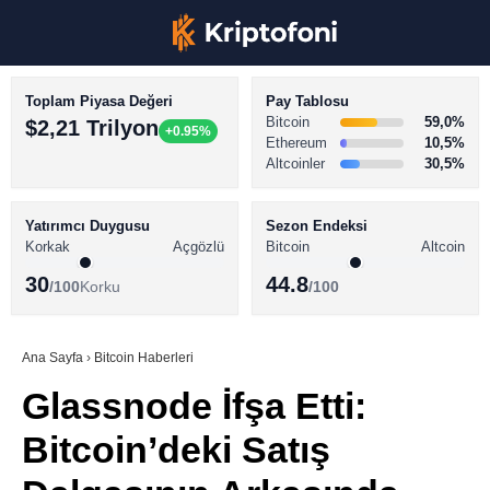
Toplam Piyasa Değeri
Pay Tablosu
Bitcoin
59,0%
$2,21 Trilyon
+0.95%
Ethereum
10,5%
Altcoinler
30,5%
KRİPTO PARA HABERLERİ
Facebook
BİTCOİN HABERLERİ
Yatırımcı Duygusu
Sezon Endeksi
Korkak
Açgözlü
Bitcoin
Altcoin
ALTCOİN HABERLERİ
30
44.8
/100
Korku
/100
AKADEMİ
Instagram
SÖZLÜK
Ana Sayfa
›
Bitcoin Haberleri
Glassnode İfşa Etti:
Youtube
Bitcoin’deki Satış
TikTok