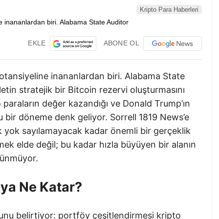
Kripto Para Haberleri
EKLE
ABONE OL
potansiyeline inananlardan biri. Alabama State
tin stratejik bir Bitcoin rezervi oluşturmasını
pto paraların değer kazandığı ve Donald Trump’ın
ğu bir döneme denk geliyor. Sorrell 1819 News’e
ık yok sayılamayacak kadar önemli bir gerçeklik
emek elde değil; bu kadar hızla büyüyen bir alanın
örünmüyor.
’ya Ne Katar?
unu belirtiyor: portföy çeşitlendirmesi kripto