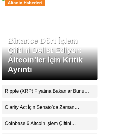
Altcoin Haberleri
Stablecoin Haberleri
Binance Dört İşlem
Facebook
Çiftini Delist Ediyor:
Altcoin’ler İçin Kritik
Ayrıntı
Instagram
Youtube
Ripple (XRP) Fiyatına Bakanlar Bunu
Kaçırıyor: Evernorth’tan Dikkat Çeken
Uyarı
TikTok
Clarity Act İçin Senato’da Zaman
Daralıyor
Pinterest
Coinbase 6 Altcoin İşlem Çiftini
Durduracak