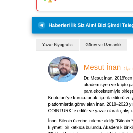
Haberleri İlk Siz Alın! Bizi Şimdi Te
Yazar Biyografisi
Görev ve Uzmanlık
Mesut İnan
(
İçer
Dr. Mesut İnan, 2018’den 
akademisyen ve kripto par
para ekosistemiyle birleşt
Kriptofoni’ye kurucu ortak, içerik editörü ve
platformlarda görev alan İnan, 2018–2023 yı
COINTURK’te editör ve yazar olarak çalıştı.
İnan, Bitcoin üzerine kaleme aldığı “Bitcoin
kıymetli bir katkıda bulundu. Akademik birik