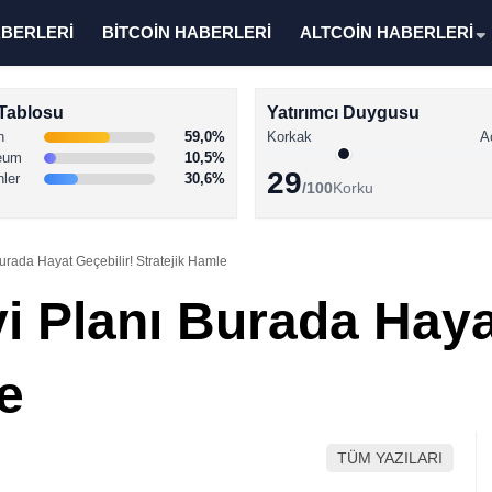
ABERLERİ
BİTCOİN HABERLERİ
ALTCOİN HABERLERİ
Tablosu
Yatırımcı Duygusu
n
59,0%
Korkak
A
eum
10,5%
29
nler
30,6%
/100
Korku
Burada Hayat Geçebilir! Stratejik Hamle
i Planı Burada Haya
e
TÜM YAZILARI