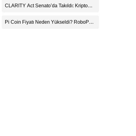
CLARITY Act Senato’da Takıldı: Kripto
LinkedIn
Para Piyasası 2027’yi Fiyatlıyor
Pi Coin Fiyatı Neden Yükseldi? RoboPay
Telegram
Ortaklığı ve Güncelleme İyimserliği
Destekledi