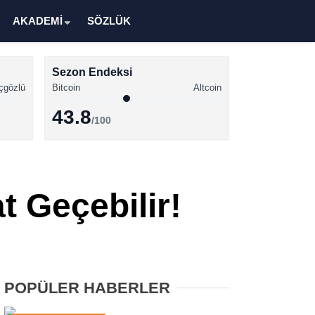
AKADEMİ
SÖZLÜK
Sezon Endeksi
çgözlü
Bitcoin
Altcoin
43.8
/100
Kripto Para Haberleri
Bitcoin Haberleri
t Geçebilir!
Altcoin Haberleri
Ethereum Haberleri
Solana Haberleri
POPÜLER HABERLER
XRP Haberleri
Memecoin Haberleri