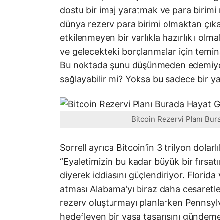
dostu bir imaj yaratmak ve para birimi 
dünya rezerv para birimi olmaktan çıka
etkilenmeyen bir varlıkla hazırlıklı olm
ve gelecekteki borçlanmalar için teminat
Bu noktada şunu düşünmeden edemiyor 
sağlayabilir mi? Yoksa bu sadece bir y
Bitcoin Rezervi Planı Bura
Sorrell ayrıca Bitcoin’in 3 trilyon dolarlık
“Eyaletimizin bu kadar büyük bir fırsat
diyerek iddiasını güçlendiriyor. Florida
atması Alabama’yı biraz daha cesaretlen
rezerv oluşturmayı planlarken Pennsylv
hedefleyen bir yasa tasarısını gündeme