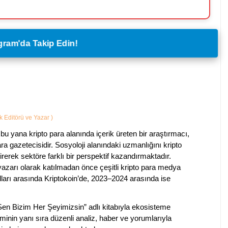
legram'da Takip Edin!
ik Editörü ve Yazar
)
bu yana kripto para alanında içerik üreten bir araştırmacı,
a gazetecisidir. Sosyoloji alanındaki uzmanlığını kripto
irerek sektöre farklı bir perspektif kazandırmaktadır.
 yazarı olarak katılmadan önce çeşitli kripto para medya
lları arasında Kriptokoin’de, 2023–2024 arasında ise
 Sen Bizim Her Şeyimizsin” adlı kitabıyla ekosisteme
iminin yanı sıra düzenli analiz, haber ve yorumlarıyla