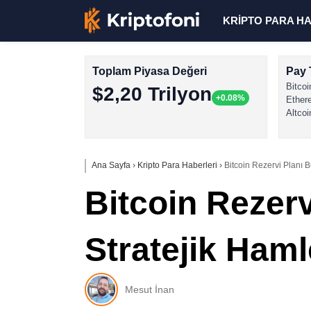
KRİPTO PARA H
Toplam Piyasa Değeri
Pay 
Bitcoi
$2,20 Trilyon
+0.08%
Ether
Altcoi
Ana Sayfa
›
Kripto Para Haberleri
›
Bitcoin Rezervi Planı 
Bitcoin Rezerv
Stratejik Haml
Mesut İnan