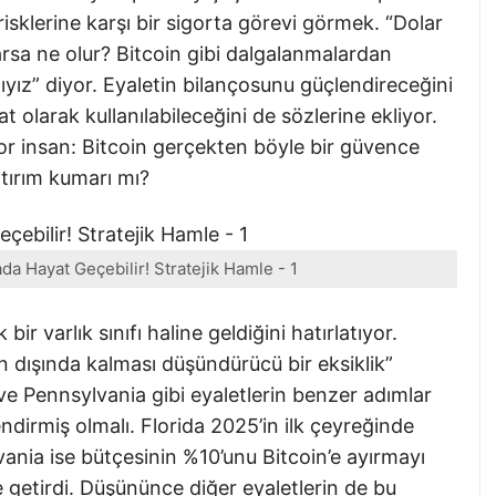
risklerine karşı bir sigorta görevi görmek. “Dolar
rsa ne olur? Bitcoin gibi dalgalanmalardan
alıyız” diyor. Eyaletin bilançosunu güçlendireceğini
 olarak kullanılabileceğini de sözlerine ekliyor.
insan: Bitcoin gerçekten böyle bir güvence
atırım kumarı mı?
da Hayat Geçebilir! Stratejik Hamle - 1
 bir varlık sınıfı haline geldiğini hatırlatıyor.
ın dışında kalması düşündürücü bir eksiklik”
 ve Pennsylvania gibi eyaletlerin benzer adımlar
dirmiş olmalı. Florida 2025’in ilk çeyreğinde
ania ise bütçesinin %10’unu Bitcoin’e ayırmayı
 getirdi. Düşününce diğer eyaletlerin de bu