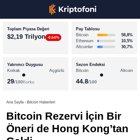
Toplam Piyasa Değeri
Pay Tablosu
Bitcoin
58,8%
$2,19 Trilyon
-0.64%
Ethereum
10,5%
Altcoinler
30,7%
KRİPTO PARA HABERLERİ
Facebook
BİTCOİN HABERLERİ
Yatırımcı Duygusu
Sezon Endeksi
Korkak
Açgözlü
Bitcoin
Altcoin
ALTCOİN HABERLERİ
29
44.8
/100
Korku
/100
AKADEMİ
Instagram
SÖZLÜK
Ana Sayfa
›
Bitcoin Haberleri
Bitcoin Rezervi İçin Bir
Youtube
Öneri de Hong Kong’tan
TikTok