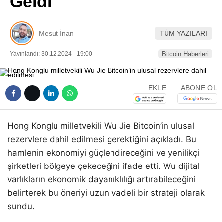
Geldi
Pinterest
Mesut İnan
TÜM YAZILARI
LinkedIn
Yayınlandı: 30.12.2024 - 19:00
Bitcoin Haberleri
Telegram
EKLE
ABONE OL
Hong Konglu milletvekili Wu Jie Bitcoin’in ulusal
rezervlere dahil edilmesi gerektiğini açıkladı. Bu
hamlenin ekonomiyi güçlendireceğini ve yenilikçi
şirketleri bölgeye çekeceğini ifade etti. Wu dijital
varlıkların ekonomik dayanıklılığı artırabileceğini
belirterek bu öneriyi uzun vadeli bir strateji olarak
sundu.