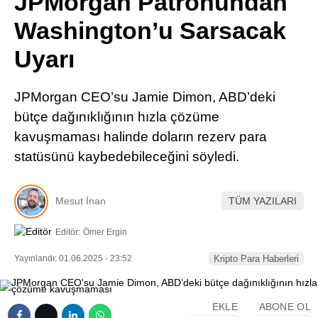
JPMorgan Patronundan
Pinterest
Washington’u Sarsacak
Uyarı
LinkedIn
JPMorgan CEO’su Jamie Dimon, ABD’deki
Telegram
bütçe dağınıklığının hızla çözüme
kavuşmaması halinde doların rezerv para
statüsünü kaybedebileceğini söyledi.
Mesut İnan
TÜM YAZILARI
Editör:
Ömer Ergin
Yayınlandı: 01.06.2025 - 23:52
Kripto Para Haberleri
EKLE
ABONE OL