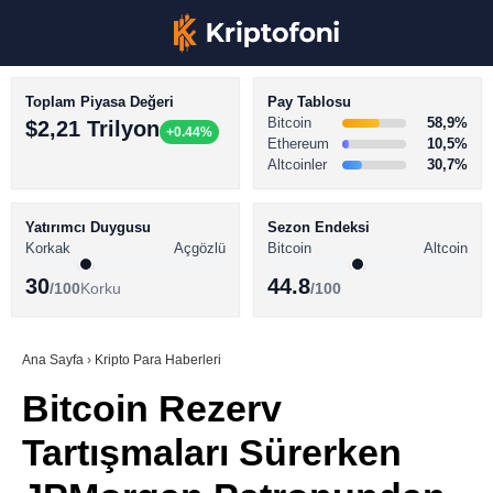
Toplam Piyasa Değeri
Pay Tablosu
Bitcoin
58,9%
$2,21 Trilyon
+0.44%
Ethereum
10,5%
Altcoinler
30,7%
KRİPTO PARA HABERLERİ
Facebook
BİTCOİN HABERLERİ
Yatırımcı Duygusu
Sezon Endeksi
Korkak
Açgözlü
Bitcoin
Altcoin
ALTCOİN HABERLERİ
30
44.8
/100
Korku
/100
AKADEMİ
Instagram
SÖZLÜK
Ana Sayfa
›
Kripto Para Haberleri
Bitcoin Rezerv
Youtube
Tartışmaları Sürerken
TikTok