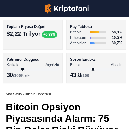
Toplam Piyasa Değeri
Pay Tablosu
Bitcoin
58,9%
$2,22 Trilyon
+0.83%
Ethereum
10,5%
Altcoinler
30,7%
KRİPTO PARA HABERLERİ
Facebook
BİTCOİN HABERLERİ
Yatırımcı Duygusu
Sezon Endeksi
Korkak
Açgözlü
Bitcoin
Altcoin
ALTCOİN HABERLERİ
30
43.8
/100
Korku
/100
AKADEMİ
Instagram
SÖZLÜK
Ana Sayfa
›
Bitcoin Haberleri
Bitcoin Opsiyon
Youtube
Piyasasında Alarm: 75
TikTok