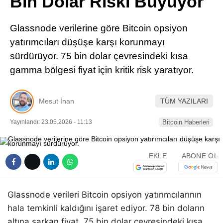
Bin Dolar Riski Büyüyor
Pinterest
Glassnode verilerine göre Bitcoin opsiyon
LinkedIn
yatırımcıları düşüşe karşı korunmayı
sürdürüyor. 75 bin dolar çevresindeki kısa
Telegram
gamma bölgesi fiyat için kritik risk yaratıyor.
Mesut İnan
TÜM YAZILARI
Yayınlandı: 23.05.2026 - 11:13
Bitcoin Haberleri
EKLE
ABONE OL
Glassnode verileri Bitcoin opsiyon yatırımcılarının
hala temkinli kaldığını işaret ediyor. 78 bin doların
altına sarkan fiyat, 75 bin dolar çevresindeki kısa