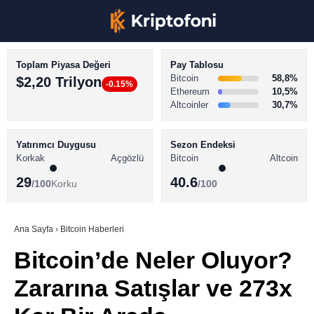
Toplam Piyasa Değeri
Pay Tablosu
Bitcoin
58,8%
$2,20 Trilyon
-0.15%
Ethereum
10,5%
Altcoinler
30,7%
KRİPTO PARA HABERLERİ
Facebook
BİTCOİN HABERLERİ
Yatırımcı Duygusu
Sezon Endeksi
Korkak
Açgözlü
Bitcoin
Altcoin
ALTCOİN HABERLERİ
29
40.6
/100
Korku
/100
AKADEMİ
Instagram
SÖZLÜK
Ana Sayfa
›
Bitcoin Haberleri
Bitcoin’de Neler Oluyor?
Youtube
Zararına Satışlar ve 273x
TikTok