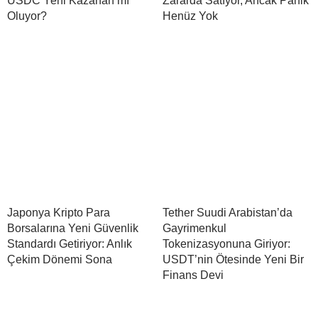
USDC Yeni Kazanan mı
Zararda Satıyor, Ancak Panik
Oluyor?
Henüz Yok
Japonya Kripto Para
Tether Suudi Arabistan’da
Borsalarına Yeni Güvenlik
Gayrimenkul
Standardı Getiriyor: Anlık
Tokenizasyonuna Giriyor:
Çekim Dönemi Sona
USDT’nin Ötesinde Yeni Bir
Finans Devi