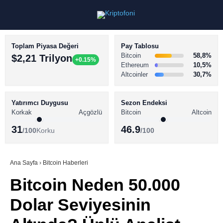
Toplam Piyasa Değeri
Pay Tablosu
Bitcoin
58,8%
$2,21 Trilyon
+0.15%
Ethereum
10,5%
Altcoinler
30,7%
KRİPTO PARA HABERLERİ
Facebook
BİTCOİN HABERLERİ
Yatırımcı Duygusu
Sezon Endeksi
Korkak
Açgözlü
Bitcoin
Altcoin
ALTCOİN HABERLERİ
31
46.9
/100
Korku
/100
AKADEMİ
Instagram
SÖZLÜK
Ana Sayfa
›
Bitcoin Haberleri
Bitcoin Neden 50.000
Youtube
Dolar Seviyesinin
TikTok