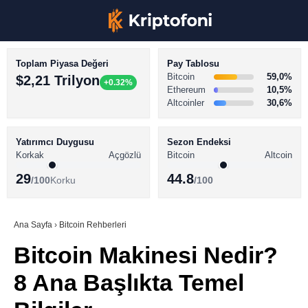
Toplam Piyasa Değeri
Pay Tablosu
Bitcoin
59,0%
$2,21 Trilyon
+0.32%
Ethereum
10,5%
Altcoinler
30,6%
KRİPTO PARA HABERLERİ
Facebook
BİTCOİN HABERLERİ
Yatırımcı Duygusu
Sezon Endeksi
Korkak
Açgözlü
Bitcoin
Altcoin
ALTCOİN HABERLERİ
29
44.8
/100
Korku
/100
AKADEMİ
Instagram
SÖZLÜK
Ana Sayfa
›
Bitcoin Rehberleri
Bitcoin Makinesi Nedir?
Youtube
8 Ana Başlıkta Temel
TikTok