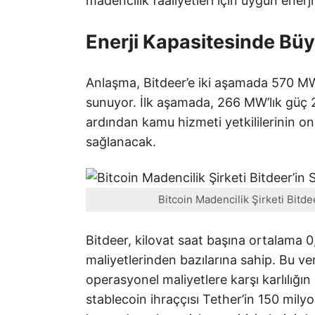
madencilik faaliyetleri için uygun enerj
Enerji Kapasitesinde Büy
Anlaşma, Bitdeer’e iki aşamada 570 MW
sunuyor. İlk aşamada, 266 MW’lık güç 
ardından kamu hizmeti yetkililerinin o
sağlanacak.
Bitcoin Madencilik Şirketi Bitdee
Bitdeer, kilovat saat başına ortalama 0
maliyetlerinden bazılarına sahip. Bu veri
operasyonel maliyetlere karşı karlılığ
stablecoin ihraççısı Tether’in 150 milyon