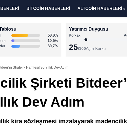
ABERLERİ
BİTCOİN HABERLERİ
ALTCOİN HABERLERİ
Tablosu
Yatırımcı Duygusu
n
58,9%
Korkak
A
eum
10,5%
25
nler
30,7%
/100
Aşırı Korku
itdeer’in Stratejik Hamlesi! 30 Yıllık Dev Adım
lik Şirketi Bitdeer’
llık Dev Adım
llık kira sözleşmesi imzalayarak madencilik 