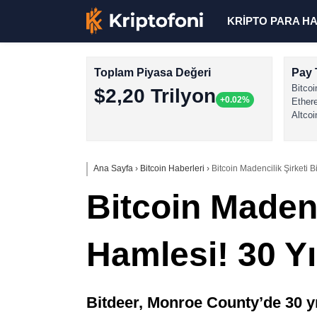
KRİPTO PARA H
Toplam Piyasa Değeri
Pay 
Bitcoi
$2,20 Trilyon
+0.02%
Ether
Altcoi
Ana Sayfa
›
Bitcoin Haberleri
›
Bitcoin Madencilik Şirketi B
Bitcoin Madenci
Hamlesi! 30 Yı
Bitdeer, Monroe County’de 30 yı