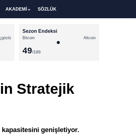
AKADEMİ
SÖZLÜK
Sezon Endeksi
çgözlü
Bitcoin
Altcoin
49
/100
Kripto Para Haberleri
Bitcoin Haberleri
in Stratejik
Altcoin Haberleri
Ethereum Haberleri
Solana Haberleri
XRP Haberleri
kapasitesini genişletiyor.
Memecoin Haberleri