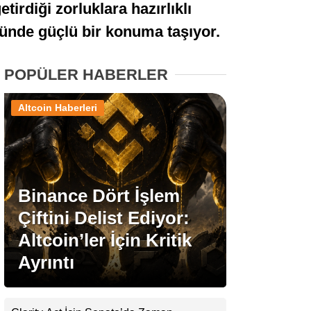
etirdiği zorluklara hazırlıklı
Stablecoin Haberleri
öründe güçlü bir konuma taşıyor.
POPÜLER HABERLER
Facebook
Altcoin Haberleri
Instagram
Binance Dört İşlem
Youtube
Çiftini Delist Ediyor:
Altcoin’ler İçin Kritik
TikTok
Ayrıntı
Pinterest