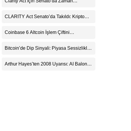
Clarity Act İçin Senato’da Zaman
LinkedIn
Daralıyor
CLARITY Act Senato’da Takıldı: Kripto
Telegram
Para Piyasası 2027’yi Fiyatlıyor
Coinbase 6 Altcoin İşlem Çiftini
Durduracak
Bitcoin’de Dip Sinyali: Piyasa Sessizlikle
Sıkışıyor
Arthur Hayes’ten 2008 Uyarısı: AI Balonu
Bitcoin’i Nasıl Besleyebilir?