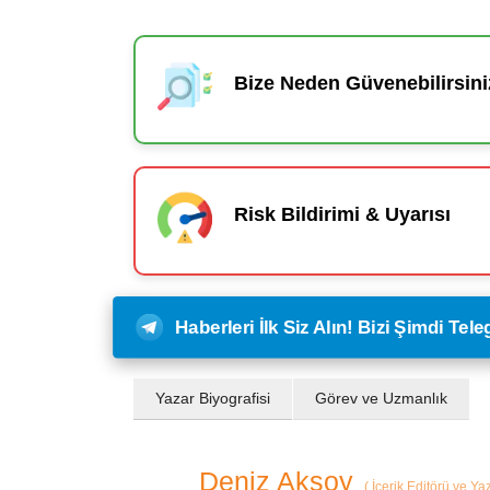
Bize Neden Güvenebilirsini
Risk Bildirimi & Uyarısı
Haberleri İlk Siz Alın! Bizi Şimdi Te
Yazar Biyografisi
Görev ve Uzmanlık
Deniz Aksoy
(
İçerik Editörü ve Ya