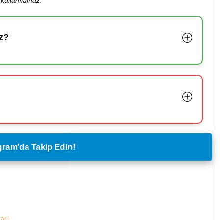
kullanılamaz.
z?
legram'da Takip Edin!
zar
)