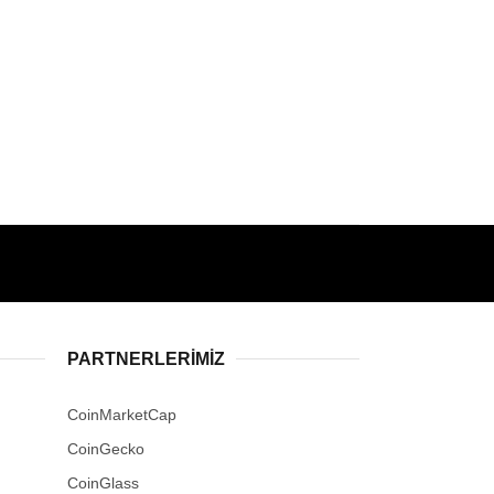
PARTNERLERIMIZ
CoinMarketCap
CoinGecko
CoinGlass