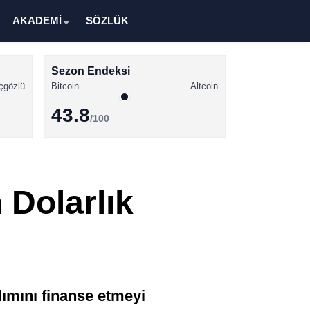
AKADEMİ
SÖZLÜK
Sezon Endeksi
çgözlü
Bitcoin
Altcoin
43.8
/100
Kripto Para Haberleri
Bitcoin Haberleri
 Dolarlık
Altcoin Haberleri
Ethereum Haberleri
Solana Haberleri
XRP Haberleri
alımını finanse etmeyi
Memecoin Haberleri