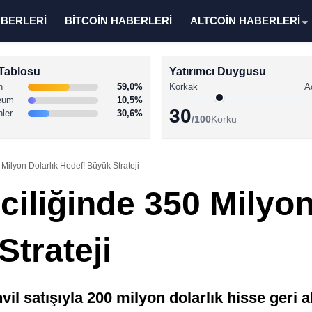
ABERLERİ
BİTCOİN HABERLERİ
ALTCOİN HABERLERİ
Tablosu
Yatırımcı Duygusu
n
59,0%
Korkak
A
eum
10,5%
30
nler
30,6%
/100
Korku
Milyon Dolarlık Hedef! Büyük Strateji
iliğinde 350 Milyon
trateji
vil satışıyla 200 milyon dolarlık hisse geri 