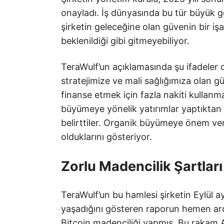
onayladı. İş dünyasında bu tür büyük ge
şirketin geleceğine olan güvenin bir i
beklenildiği gibi gitmeyebiliyor.
TeraWulf’un açıklamasında şu ifadeler d
stratejimize ve mali sağlığımıza olan g
finanse etmek için fazla nakiti kullanma
büyümeye yönelik yatırımlar yaptıktan 
belirttiler. Organik büyümeye önem verm
olduklarını gösteriyor.
Zorlu Madencilik Şartlar
TeraWulf’un bu hamlesi şirketin Eylül 
yaşadığını gösteren raporun hemen ardı
Bitcoin madenciliği yapmış. Bu rakam A