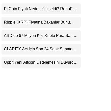
LinkedIn
Pi Coin Fiyatı Neden Yükseldi? RoboPay
Ortaklığı ve Güncelleme İyimserliği
Telegram
Destekledi
Ripple (XRP) Fiyatına Bakanlar Bunu
Kaçırıyor: Evernorth’tan Dikkat Çeken
Uyarı
ABD’de 67 Milyon Kişi Kripto Para Sahibi:
Ripple’dan “Eski Algılar Yıkıldı” Mesajı
CLARITY Act İçin Son 24 Saat: Senato
Matematiği Kripto Para Piyasasının
Beklentisini Bozabilir
Upbit Yeni Altcoin Listelemesini Duyurdu:
KRW, BTC ve USDT Paritelerinde İşlem
Görecek