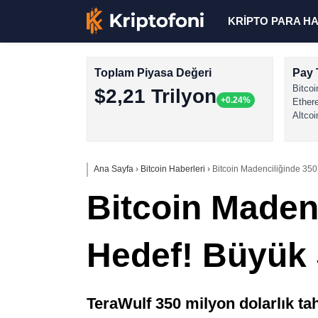
KRİPTO PARA H
Toplam Piyasa Değeri
Pay 
Bitcoi
$2,21 Trilyon
+0.24%
Ether
Altcoi
Ana Sayfa
›
Bitcoin Haberleri
›
Bitcoin Madenciliğinde 350 
Bitcoin Madenc
Hedef! Büyük S
TeraWulf 350 milyon dolarlık tah