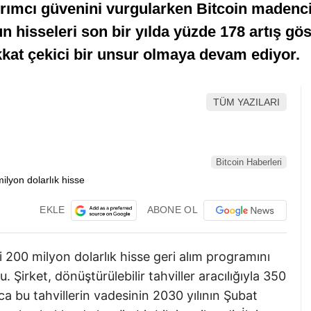
atırımcı güvenini vurgularken Bitcoin madenci
’un hisseleri son bir yılda yüzde 178 artış gö
dikkat çekici bir unsur olmaya devam ediyor.
TÜM YAZILARI
Bitcoin Haberleri
EKLE
ABONE OL
i 200 milyon dolarlık hisse geri alım programını
 Şirket, dönüştürülebilir tahviller aracılığıyla 350
ca bu tahvillerin vadesinin 2030 yılının Şubat