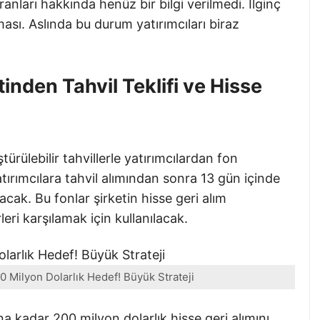
ranları hakkında henüz bir bilgi verilmedi. İlginç
lması. Aslında bu durum yatırımcıları biraz
tinden Tahvil Teklifi ve Hisse
rülebilir tahvillerle yatırımcılardan fon
yatırımcılara tahvil alımından sonra 13 gün içinde
acak. Bu fonlar şirketin hisse geri alım
ri karşılamak için kullanılacak.
0 Milyon Dolarlık Hedef! Büyük Strateji
na kadar 200 milyon dolarlık hisse geri alımını