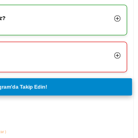
z?
legram'da Takip Edin!
zar
)