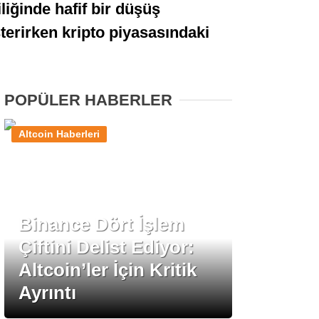
liğinde hafif bir düşüş
Stablecoin Haberleri
sterirken kripto piyasasındaki
Facebook
POPÜLER HABERLER
Altcoin Haberleri
Instagram
Youtube
Binance Dört İşlem
Çiftini Delist Ediyor:
TikTok
Altcoin’ler İçin Kritik
Ayrıntı
Pinterest