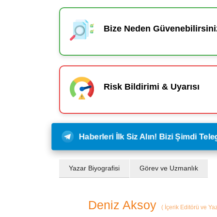
Bize Neden Güvenebilirsini
Risk Bildirimi & Uyarısı
Haberleri İlk Siz Alın! Bizi Şimdi Te
Yazar Biyografisi
Görev ve Uzmanlık
Deniz Aksoy
(
İçerik Editörü ve Ya