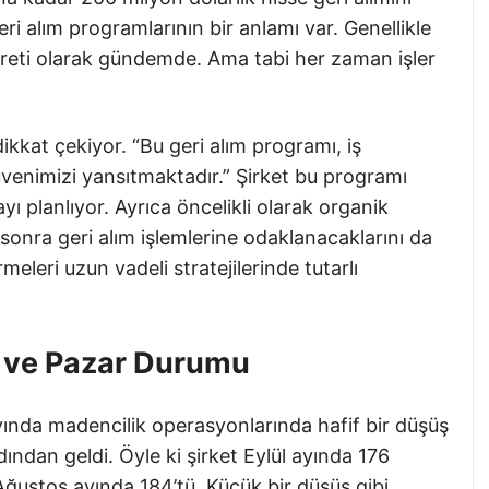
ri alım programlarının bir anlamı var. Genellikle
şareti olarak gündemde. Ama tabi her zaman işler
ikkat çekiyor. “Bu geri alım programı, iş
üvenimizi yansıtmaktadır.” Şirket bu programı
yı planlıyor. Ayrıca öncelikli olarak organik
sonra geri alım işlemlerine odaklanacaklarını da
eleri uzun vadeli stratejilerinde tutarlı
ı ve Pazar Durumu
ayında madencilik operasyonlarında hafif bir düşüş
ndan geldi. Öyle ki şirket Eylül ayında 176
ğustos ayında 184’tü. Küçük bir düşüş gibi