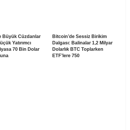
de Büyük Cüzdanlar
Bitcoin’de Sessiz Birikim
üçük Yatırımcı
Dalgası: Balinalar 1,2 Milyar
Piyasa 70 Bin Dolar
Dolarlık BTC Toplarken
suna
ETF’lere 750