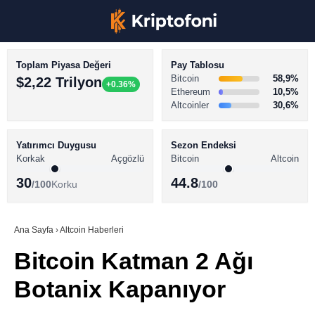
Toplam Piyasa Değeri
Pay Tablosu
Bitcoin
58,9%
$2,22 Trilyon
+0.36%
Ethereum
10,5%
Altcoinler
30,6%
KRİPTO PARA HABERLERİ
Facebook
BİTCOİN HABERLERİ
Yatırımcı Duygusu
Sezon Endeksi
Korkak
Açgözlü
Bitcoin
Altcoin
ALTCOİN HABERLERİ
30
44.8
/100
Korku
/100
AKADEMİ
Instagram
SÖZLÜK
Ana Sayfa
›
Altcoin Haberleri
Bitcoin Katman 2 Ağı
Youtube
Botanix Kapanıyor
TikTok