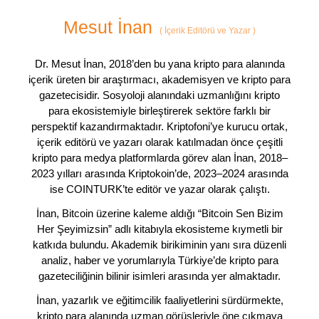
Mesut İnan
(
İçerik Editörü ve Yazar
)
Dr. Mesut İnan, 2018’den bu yana kripto para alanında
içerik üreten bir araştırmacı, akademisyen ve kripto para
gazetecisidir. Sosyoloji alanındaki uzmanlığını kripto
para ekosistemiyle birleştirerek sektöre farklı bir
perspektif kazandırmaktadır. Kriptofoni’ye kurucu ortak,
içerik editörü ve yazarı olarak katılmadan önce çeşitli
kripto para medya platformlarda görev alan İnan, 2018–
2023 yılları arasında Kriptokoin’de, 2023–2024 arasında
ise COINTURK’te editör ve yazar olarak çalıştı.
İnan, Bitcoin üzerine kaleme aldığı “Bitcoin Sen Bizim
Her Şeyimizsin” adlı kitabıyla ekosisteme kıymetli bir
katkıda bulundu. Akademik birikiminin yanı sıra düzenli
analiz, haber ve yorumlarıyla Türkiye’de kripto para
gazeteciliğinin bilinir isimleri arasında yer almaktadır.
İnan, yazarlık ve eğitimcilik faaliyetlerini sürdürmekte,
kripto para alanında uzman görüşleriyle öne çıkmaya