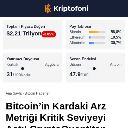
Toplam Piyasa Değeri
Pay Tablosu
Bitcoin
58,8%
$2,21 Trilyon
-0.05%
Ethereum
10,5%
Altcoinler
30,7%
KRİPTO PARA HABERLERİ
Facebook
BİTCOİN HABERLERİ
Yatırımcı Duygusu
Sezon Endeksi
Korkak
Açgözlü
Bitcoin
Altcoin
ALTCOİN HABERLERİ
31
47.9
/100
Korku
/100
AKADEMİ
Instagram
SÖZLÜK
Ana Sayfa
›
Bitcoin Haberleri
Bitcoin’in Kardaki Arz
Youtube
Metriği Kritik Seviyeyi
TikTok