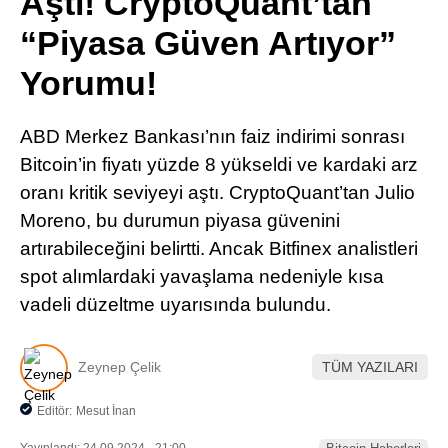
Aştı! CryptoQuant’tan
Pinterest
“Piyasa Güven Artıyor”
Yorumu!
LinkedIn
ABD Merkez Bankası’nın faiz indirimi sonrası
Telegram
Bitcoin’in fiyatı yüzde 8 yükseldi ve kardaki arz
oranı kritik seviyeyi aştı. CryptoQuant’tan Julio
Moreno, bu durumun piyasa güvenini
artırabileceğini belirtti. Ancak Bitfinex analistleri
spot alımlardaki yavaşlama nedeniyle kısa
vadeli düzeltme uyarısında bulundu.
Zeynep Çelik
TÜM YAZILARI
Editör:
Mesut İnan
Yayınlandı: 24.09.2024 - 21:00