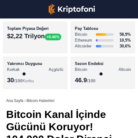
Toplam Piyasa Değeri
Pay Tablosu
Bitcoin
58,9%
$2,22 Trilyon
+0.46%
Ethereum
10,5%
Altcoinler
30,6%
KRİPTO PARA HABERLERİ
Facebook
BİTCOİN HABERLERİ
Yatırımcı Duygusu
Sezon Endeksi
Korkak
Açgözlü
Bitcoin
Altcoin
ALTCOİN HABERLERİ
30
46.9
/100
Korku
/100
AKADEMİ
Instagram
SÖZLÜK
Ana Sayfa
›
Bitcoin Haberleri
Bitcoin Kanal İçinde
Youtube
Gücünü Koruyor!
TikTok