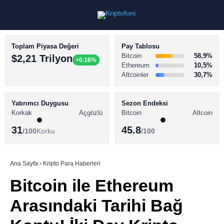
Toplam Piyasa Değeri
Pay Tablosu
Bitcoin
58,9%
$2,21 Trilyon
+0.16%
Ethereum
10,5%
Altcoinler
30,7%
KRİPTO PARA HABERLERİ
Facebook
BİTCOİN HABERLERİ
Yatırımcı Duygusu
Sezon Endeksi
Korkak
Açgözlü
Bitcoin
Altcoin
ALTCOİN HABERLERİ
31
45.8
/100
Korku
/100
AKADEMİ
Instagram
SÖZLÜK
Ana Sayfa
›
Kripto Para Haberleri
Bitcoin ile Ethereum
Youtube
Arasındaki Tarihi Bağ
TikTok