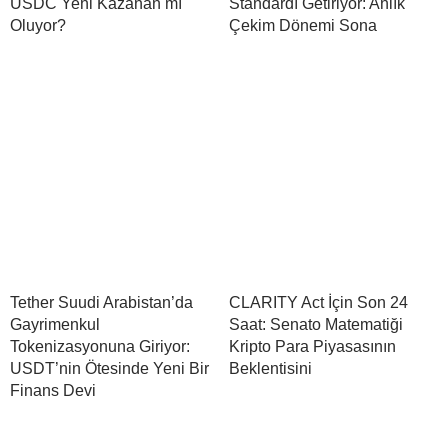
USDC Yeni Kazanan mı
Standardı Getiriyor: Anlık
Oluyor?
Çekim Dönemi Sona
Tether Suudi Arabistan’da
CLARITY Act İçin Son 24
Gayrimenkul
Saat: Senato Matematiği
Tokenizasyonuna Giriyor:
Kripto Para Piyasasının
USDT’nin Ötesinde Yeni Bir
Beklentisini
Finans Devi