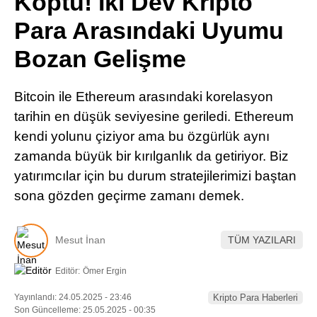
Koptu! İki Dev Kripto
Pinterest
Para Arasındaki Uyumu
Bozan Gelişme
LinkedIn
Bitcoin ile Ethereum arasındaki korelasyon
Telegram
tarihin en düşük seviyesine geriledi. Ethereum
kendi yolunu çiziyor ama bu özgürlük aynı
zamanda büyük bir kırılganlık da getiriyor. Biz
yatırımcılar için bu durum stratejilerimizi baştan
sona gözden geçirme zamanı demek.
Mesut İnan
TÜM YAZILARI
Editör:
Ömer Ergin
Yayınlandı: 24.05.2025 - 23:46
Kripto Para Haberleri
Son Güncelleme: 25.05.2025 - 00:35