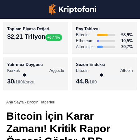
Toplam Piyasa Değeri
Pay Tablosu
Bitcoin
58,9%
$2,21 Trilyon
+0.44%
Ethereum
10,5%
Altcoinler
30,7%
KRİPTO PARA HABERLERİ
Facebook
BİTCOİN HABERLERİ
Yatırımcı Duygusu
Sezon Endeksi
Korkak
Açgözlü
Bitcoin
Altcoin
ALTCOİN HABERLERİ
30
44.8
/100
Korku
/100
AKADEMİ
Instagram
SÖZLÜK
Ana Sayfa
›
Bitcoin Haberleri
Bitcoin İçin Karar
Youtube
Zamanı! Kritik Rapor
TikTok