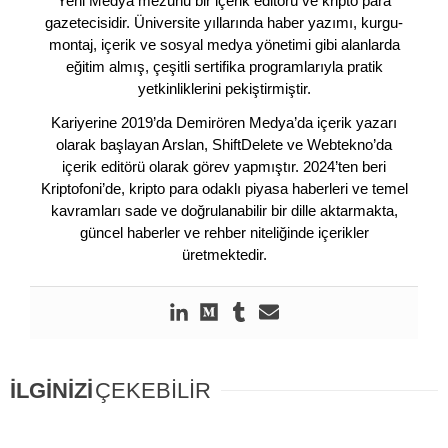
Yeni Medya mezunu bir içerik editörü ve kripto para
gazetecisidir. Üniversite yıllarında haber yazımı, kurgu-
montaj, içerik ve sosyal medya yönetimi gibi alanlarda
eğitim almış, çeşitli sertifika programlarıyla pratik
yetkinliklerini pekiştirmiştir.
Kariyerine 2019’da Demirören Medya’da içerik yazarı
olarak başlayan Arslan, ShiftDelete ve Webtekno’da
içerik editörü olarak görev yapmıştır. 2024’ten beri
Kriptofoni’de, kripto para odaklı piyasa haberleri ve temel
kavramları sade ve doğrulanabilir bir dille aktarmakta,
güncel haberler ve rehber niteliğinde içerikler
üretmektedir.
İLGİNİZİ
ÇEKEBİLİR