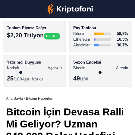
Toplam Piyasa Değeri
Pay Tablosu
Bitcoin
58,9%
$2,20 Trilyon
+0.34%
Ethereum
10,5%
Altcoinler
30,7%
KRİPTO PARA HABERLERİ
Facebook
BİTCOİN HABERLERİ
Yatırımcı Duygusu
Sezon Endeksi
Korkak
Açgözlü
Bitcoin
Altcoin
ALTCOİN HABERLERİ
25
49
/100
Aşırı Korku
/100
AKADEMİ
Instagram
SÖZLÜK
Ana Sayfa
›
Bitcoin Haberleri
Bitcoin İçin Devasa Ralli
Youtube
Mi Geliyor? Uzman
TikTok