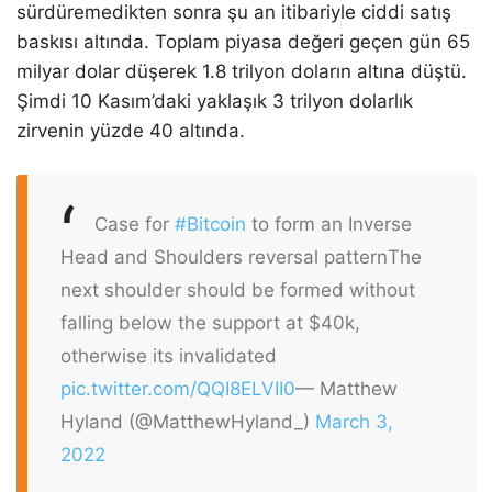
sürdüremedikten sonra şu an itibariyle ciddi satış
baskısı altında. Toplam piyasa değeri geçen gün 65
milyar dolar düşerek 1.8 trilyon doların altına düştü.
Şimdi 10 Kasım’daki yaklaşık 3 trilyon dolarlık
zirvenin yüzde 40 altında.
Case for
#Bitcoin
to form an Inverse
Head and Shoulders reversal pattern
The
next shoulder should be formed without
falling below the support at $40k,
otherwise its invalidated
pic.twitter.com/QQI8ELVII0
— Matthew
Hyland (@MatthewHyland_)
March 3,
2022