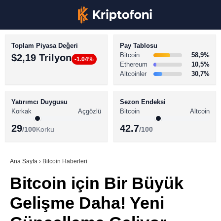
Toplam Piyasa Değeri
Pay Tablosu
Bitcoin
58,9%
$2,19 Trilyon
-1.04%
Ethereum
10,5%
Altcoinler
30,7%
KRİPTO PARA HABERLERİ
Facebook
BİTCOİN HABERLERİ
Yatırımcı Duygusu
Sezon Endeksi
Korkak
Açgözlü
Bitcoin
Altcoin
ALTCOİN HABERLERİ
29
42.7
/100
Korku
/100
AKADEMİ
Instagram
SÖZLÜK
Ana Sayfa
›
Bitcoin Haberleri
Bitcoin için Bir Büyük
Youtube
Gelişme Daha! Yeni
TikTok