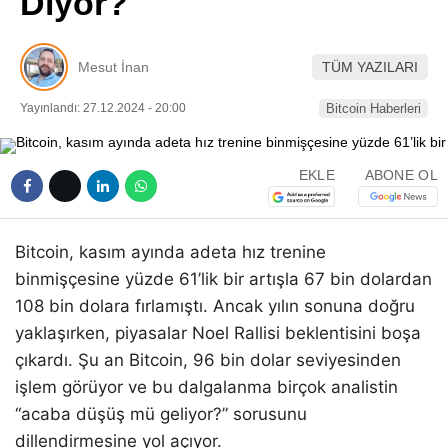
Diyor?
Pinterest
Mesut İnan
TÜM YAZILARI
LinkedIn
Yayınlandı: 27.12.2024 - 20:00
Bitcoin Haberleri
Telegram
EKLE
ABONE OL
Bitcoin, kasım ayında adeta hız trenine
binmişçesine yüzde 61’lik bir artışla 67 bin dolardan
108 bin dolara fırlamıştı. Ancak yılın sonuna doğru
yaklaşırken, piyasalar Noel Rallisi beklentisini boşa
çıkardı. Şu an Bitcoin, 96 bin dolar seviyesinden
işlem görüyor ve bu dalgalanma birçok analistin
“acaba düşüş mü geliyor?” sorusunu
dillendirmesine yol açıyor.