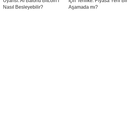
Uyarısı: AI Balonu Bitcoin’i
İçin Tehlike: Piyasa Yeni Bir
Nasıl Besleyebilir?
Aşamada mı?