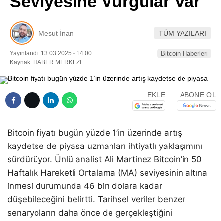
Seviyesine Vurgular Var
Pinterest
Mesut İnan
TÜM YAZILARI
LinkedIn
Yayınlandı: 13.03.2025 - 14:00
Bitcoin Haberleri
Kaynak: HABER MERKEZI
Telegram
EKLE
ABONE OL
Bitcoin fiyatı bugün yüzde 1’in üzerinde artış
kaydetse de piyasa uzmanları ihtiyatlı yaklaşımını
sürdürüyor. Ünlü analist Ali Martinez Bitcoin’in 50
Haftalık Hareketli Ortalama (MA) seviyesinin altına
inmesi durumunda 46 bin dolara kadar
düşebileceğini belirtti. Tarihsel veriler benzer
senaryoların daha önce de gerçekleştiğini