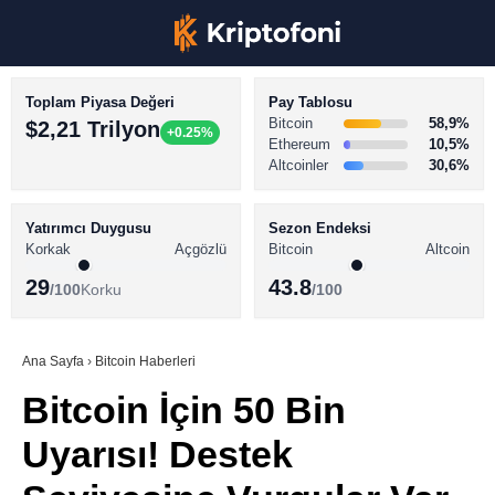
Toplam Piyasa Değeri
Pay Tablosu
Bitcoin
58,9%
$2,21 Trilyon
+0.25%
Ethereum
10,5%
Altcoinler
30,6%
KRİPTO PARA HABERLERİ
Facebook
BİTCOİN HABERLERİ
Yatırımcı Duygusu
Sezon Endeksi
Korkak
Açgözlü
Bitcoin
Altcoin
ALTCOİN HABERLERİ
29
43.8
/100
Korku
/100
AKADEMİ
Instagram
SÖZLÜK
Ana Sayfa
›
Bitcoin Haberleri
Bitcoin İçin 50 Bin
Youtube
Uyarısı! Destek
TikTok