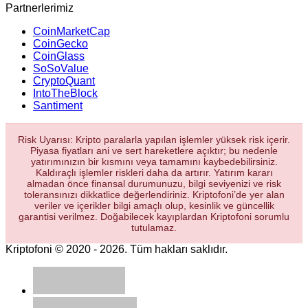
Partnerlerimiz
CoinMarketCap
CoinGecko
CoinGlass
SoSoValue
CryptoQuant
IntoTheBlock
Santiment
Risk Uyarısı: Kripto paralarla yapılan işlemler yüksek risk içerir.
Piyasa fiyatları ani ve sert hareketlere açıktır; bu nedenle
yatırımınızın bir kısmını veya tamamını kaybedebilirsiniz.
Kaldıraçlı işlemler riskleri daha da artırır. Yatırım kararı
almadan önce finansal durumunuzu, bilgi seviyenizi ve risk
toleransınızı dikkatlice değerlendiriniz. Kriptofoni’de yer alan
veriler ve içerikler bilgi amaçlı olup, kesinlik ve güncellik
garantisi verilmez. Doğabilecek kayıplardan Kriptofoni sorumlu
tutulamaz.
Kriptofoni © 2020 - 2026. Tüm hakları saklıdır.