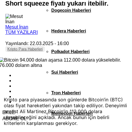
Short squeeze fiyatı yukarı itebilir.
Dogecoin Haberleri
Mesut İnan
Hedera Haberleri
TÜM YAZILARI
Yayınlandı: 22.03.2025 - 16:00
Kripto Para Haberleri
Polkadot Haberleri
Sui Haberleri
Tron Haberleri
Kripto para piyasasında son günlerde Bitcoin’in (BTC)
olası fiyat hareketleri yakından takip ediliyor. Deneyimli
analist Ali Martinez Bitcoin’in 112.000 dolara
EKLE
Memecoin Haberleri
ulaşabileceğini açıkladı. Ancak bunun için belirli
ABONE OL
kriterlerin karşılanması gerekiyor.