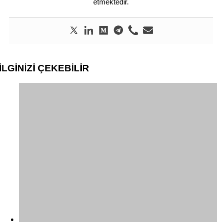
etmektedir.
İLGİNİZİ
ÇEKEBİLİR