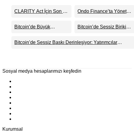
CLARITY Act İçin Son 24
Ondo Finance’ta Yönetim
Saat: Senato Matematiği
Krizi Derinleşti:
Kripto Para Piyasasının
Milyarlarca Dolarlık
Bitcoin’de Büyük
Bitcoin’de Sessiz Birikim
Beklentisini Bozabilir
Tokenizasyon Devinin
Cüzdanlar Alımda, Küçük
Dalgası: Balinalar 1,2
Kontrolü Mahkemeye
Yatırımcı Satışta: Piyasa
Milyar Dolarlık BTC
Bitcoin’de Sessiz Baskı Derinleşiyor: Yatırımcılar
Taşındı
70 Bin Dolar
Toplarken ETF’lere 750
Zararda Satıyor, Ancak Panik Henüz Yok
Senaryosuna mı
Milyon Dolar Aktı
Hazırlanıyor?
Sosyal medya hesaplarımızı keşfedin
Kurumsal