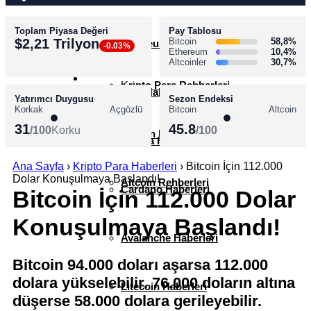
Toplam Piyasa Değeri
Pay Tablosu
AKADEMİ
$2,21 Trilyon
Bitcoin
58,8%
Ethereum Haberleri
-0.03%
Ethereum
10,4%
Altcoinler
30,7%
SÖZLÜK
Kripto Para Rehberleri
XRP Haberleri
Yatırımcı Duygusu
Sezon Endeksi
Korkak
Açgözlü
Bitcoin
Altcoin
31
45.8
/100
Korku
/100
Bitcoin Rehberleri
Solana Haberleri
Ana Sayfa
›
Kripto Para Haberleri
›
Bitcoin İçin 112.000
Dolar Konuşulmaya Başlandı!
Altcoin Rehberleri
Cardano Haberleri
Bitcoin İçin 112.000 Dolar
Konuşulmaya Başlandı!
Avalanche Haberleri
Bitcoin 94.000 doları aşarsa 112.000
dolara yükselebilir. 76.000 doların altına
Litecoin Haberleri
düşerse 58.000 dolara gerileyebilir.