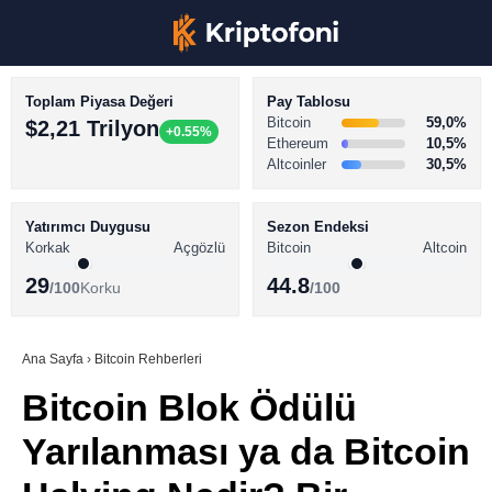
Toplam Piyasa Değeri
Pay Tablosu
Bitcoin
59,0%
$2,21 Trilyon
+0.55%
Ethereum
10,5%
Altcoinler
30,5%
KRİPTO PARA HABERLERİ
Facebook
BİTCOİN HABERLERİ
Yatırımcı Duygusu
Sezon Endeksi
Korkak
Açgözlü
Bitcoin
Altcoin
ALTCOİN HABERLERİ
29
44.8
/100
Korku
/100
AKADEMİ
Instagram
SÖZLÜK
Ana Sayfa
›
Bitcoin Rehberleri
Bitcoin Blok Ödülü
Youtube
Yarılanması ya da Bitcoin
TikTok