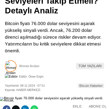
Seviyeleri Takip Etmeli?
Pinterest
Detaylı Analiz
LinkedIn
Bitcoin fiyatı 76.000 dolar seviyesini aşarak
yükseliş sinyali verdi. Ancak, 76.200 dolar
Telegram
direnci aşılmadığı sürece riskler devam ediyor.
Yatırımcıların bu kritik seviyelere dikkat etmesi
önemli.
Ahmet Arslan
TÜM YAZILARI
Editör:
Ömer Ergin
Yayınlandı: 08.11.2024 - 07:51
Bitcoin Haberleri
Kaynak: HABER MERKEZI
EKLE
ABONE OL