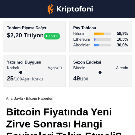
Toplam Piyasa Değeri
Pay Tablosu
Bitcoin
58,9%
$2,20 Trilyon
+0.50%
Ethereum
10,5%
Altcoinler
30,6%
KRİPTO PARA HABERLERİ
Facebook
BİTCOİN HABERLERİ
Yatırımcı Duygusu
Sezon Endeksi
Korkak
Açgözlü
Bitcoin
Altcoin
ALTCOİN HABERLERİ
25
49
/100
Aşırı Korku
/100
AKADEMİ
Instagram
SÖZLÜK
Ana Sayfa
›
Bitcoin Haberleri
Bitcoin Fiyatında Yeni
Youtube
Zirve Sonrası Hangi
TikTok