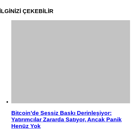
İLGİNİZİ
ÇEKEBİLİR
Bitcoin’de Sessiz Baskı Derinleşiyor:
Yatırımcılar Zararda Satıyor, Ancak Panik
Henüz Yok