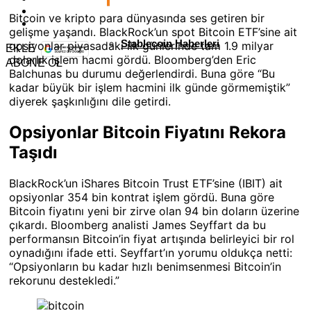
Bitcoin ve kripto para dünyasında ses getiren bir
gelişme yaşandı. BlackRock’un spot Bitcoin ETF’sine ait
Stablecoin Haberleri
opsiyonlar piyasadaki ilk günlerinde tam 1.9 milyar
EKLE
dolarlık işlem hacmi gördü. Bloomberg’den Eric
ABONE OL
Balchunas bu durumu değerlendirdi. Buna göre “Bu
kadar büyük bir işlem hacmini ilk günde görmemiştik”
diyerek şaşkınlığını dile getirdi.
Opsiyonlar Bitcoin Fiyatını Rekora
Taşıdı
BlackRock’un iShares Bitcoin Trust ETF’sine (IBIT) ait
opsiyonlar 354 bin kontrat işlem gördü. Buna göre
Bitcoin fiyatını yeni bir zirve olan 94 bin doların üzerine
çıkardı. Bloomberg analisti James Seyffart da bu
performansın Bitcoin’in fiyat artışında belirleyici bir rol
oynadığını ifade etti. Seyffart’ın yorumu oldukça netti:
“Opsiyonların bu kadar hızlı benimsenmesi Bitcoin’in
rekorunu destekledi.”