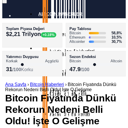
ALTCOİN HABERLERİ
Toplam Piyasa Değeri
Pay Tablosu
AKADEMİ
$2,21 Trilyon
Bitcoin
58,8%
Ethereum Haberleri
+0.18%
Ethereum
10,5%
Altcoinler
30,7%
SÖZLÜK
Kripto Para Rehberleri
XRP Haberleri
Yatırımcı Duygusu
Sezon Endeksi
Korkak
Açgözlü
Bitcoin
Altcoin
31
47.9
/100
Korku
/100
Bitcoin Rehberleri
Solana Haberleri
Ana Sayfa
›
Bitcoin Haberleri
›
Bitcoin Fiyatında Dünkü
Rekorun Nedeni Belli Oldu! İşte O Gelişme
Altcoin Rehberleri
Cardano Haberleri
Bitcoin Fiyatında Dünkü
Rekorun Nedeni Belli
Avalanche Haberleri
Oldu! İşte O Gelişme