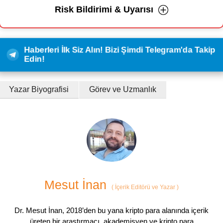
Risk Bildirimi & Uyarısı
Haberleri İlk Siz Alın! Bizi Şimdi Telegram'da Takip
Edin!
Yazar Biyografisi
Görev ve Uzmanlık
Mesut İnan
(
İçerik Editörü ve Yazar
)
Dr. Mesut İnan, 2018’den bu yana kripto para alanında içerik
üreten bir araştırmacı, akademisyen ve kripto para