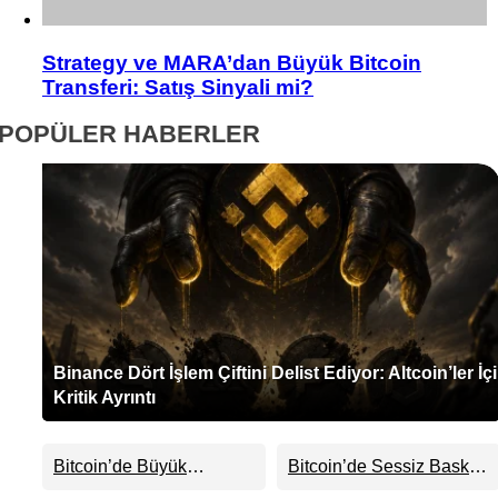
Strategy ve MARA’dan Büyük Bitcoin
Transferi: Satış Sinyali mi?
POPÜLER HABERLER
Binance Dört İşlem Çiftini Delist Ediyor: Altcoin’ler İç
Kritik Ayrıntı
Bitcoin’de Büyük
Bitcoin’de Sessiz Baskı
Cüzdanlar Alımda, Küçük
Derinleşiyor: Yatırımcılar