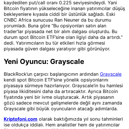
kaydedilen put/call oranı 0.225 seviyesindeydi. Yani
Bitcoin fiyatının yükseleceğine inanan yatırımcılar düşüş
bekleyenlere kıyasla ciddi bir üstünlük sağladı. Eski
CNBC Africa sunucusu Ran Neuner da bu durumu
yorumladı. Buna göre “Bu opsiyonları satın alan
trader’lar piyasada net bir alım dalgası oluşturdu. Bu
durum spot Bitcoin ETF’sine olan ilgiyi daha da artırdı.”
dedi. Yatırımcıların bu tür etkileri hızla görmesi
piyasada güven dalgası yaratıyor gibi görünüyor.
Yeni Oyuncu: Grayscale
BlackRock’un çarpıcı başlangıcının ardından
Grayscale
kendi spot Bitcoin ETF’sine yönelik opsiyonlarını
piyasaya sürmeye hazırlanıyor. Grayscale’in bu hamlesi
piyasa likiditesini daha da artıracaktır. Ayrıca Bitcoin
fiyatında yeni bir ivme oluşturacak. Artık piyasanın
gözü sadece mevcut gelişmelerde değil aynı zamanda
Grayscale gibi büyük oyuncuların atacağı adımlarda.
Kriptofoni.com
olarak baktığımızda yıl sonu tahminleri
ise oldukça iddialı. Hem analistler hem de yatırımcılar