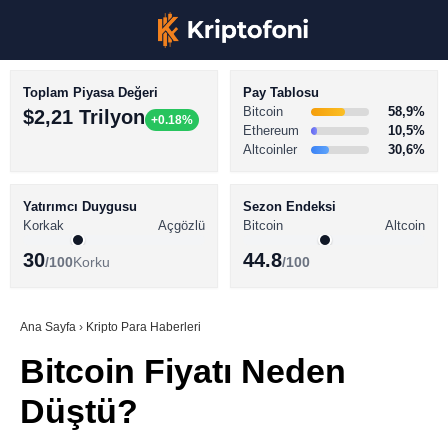
Toplam Piyasa Değeri
Pay Tablosu
Bitcoin
58,9%
$2,21 Trilyon
+0.18%
Ethereum
10,5%
Altcoinler
30,6%
KRİPTO PARA HABERLERİ
Facebook
BİTCOİN HABERLERİ
Yatırımcı Duygusu
Sezon Endeksi
Korkak
Açgözlü
Bitcoin
Altcoin
ALTCOİN HABERLERİ
30
44.8
/100
Korku
/100
AKADEMİ
Instagram
SÖZLÜK
Ana Sayfa
›
Kripto Para Haberleri
Bitcoin Fiyatı Neden
Youtube
Düştü?
TikTok