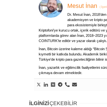
Mesut İnan
(
İçer
Dr. Mesut İnan, 2018’den 
akademisyen ve kripto par
para ekosistemiyle birleşt
Kriptofoni’ye kurucu ortak, içerik editörü ve
platformlarda görev alan İnan, 2018–2023 yı
COINTURK’te editör ve yazar olarak çalıştı.
İnan, Bitcoin üzerine kaleme aldığı “Bitcoin
kıymetli bir katkıda bulundu. Akademik birik
Türkiye’de kripto para gazeteciliğinin bilinir 
İnan, yazarlık ve eğitimcilik faaliyetlerini 
çıkmaya devam etmektedir.
İLGİNİZİ
ÇEKEBİLİR