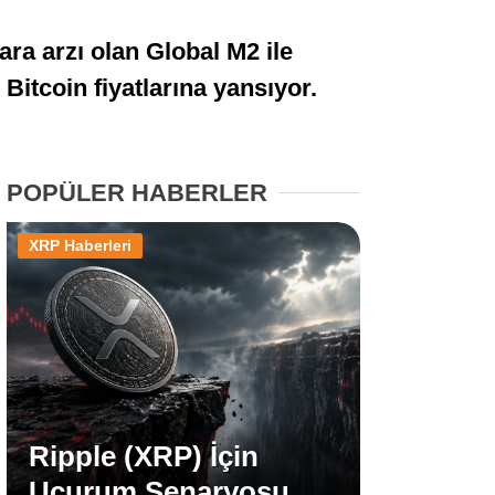
Stablecoin Haberleri
ara arzı olan Global M2 ile
Bitcoin fiyatlarına yansıyor.
Facebook
POPÜLER HABERLER
XRP Haberleri
Instagram
Youtube
TikTok
Ripple (XRP) İçin
Pinterest
Uçurum Senaryosu