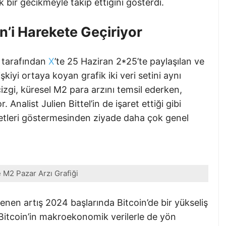
k bir gecikmeyle takip ettiğini gösterdi.
n’i Harekete Geçiriyor
l tarafından
X
’te 25 Haziran 2*25’te paylaşılan ve
işkiyi ortaya koyan grafik iki veri setini aynı
izgi, küresel M2 para arzını temsil ederken,
. Analist Julien Bittel’in de işaret ettiği gibi
eketleri göstermesinden ziyade daha çok genel
e M2 Pazar Arzı Grafiği
nen artış 2024 başlarında Bitcoin’de bir yükseliş
Bitcoin’in makroekonomik verilerle de yön