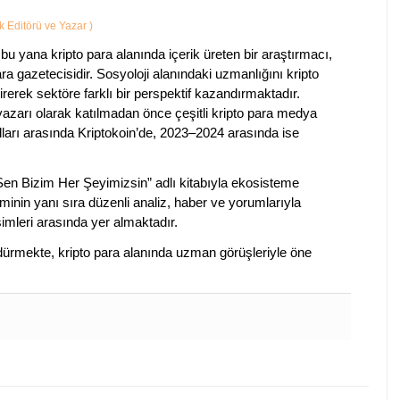
ik Editörü ve Yazar
)
bu yana kripto para alanında içerik üreten bir araştırmacı,
a gazetecisidir. Sosyoloji alanındaki uzmanlığını kripto
irerek sektöre farklı bir perspektif kazandırmaktadır.
 yazarı olarak katılmadan önce çeşitli kripto para medya
lları arasında Kriptokoin’de, 2023–2024 arasında ise
 Sen Bizim Her Şeyimizsin” adlı kitabıyla ekosisteme
iminin yanı sıra düzenli analiz, haber ve yorumlarıyla
isimleri arasında yer almaktadır.
sürdürmekte, kripto para alanında uzman görüşleriyle öne