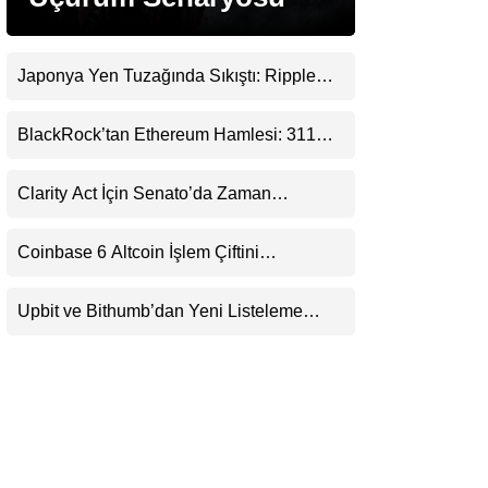
LinkedIn
Japonya Yen Tuzağında Sıkıştı: Ripple
Telegram
(XRP) Üçüncü Yol Olabilir mi?
BlackRock’tan Ethereum Hamlesi: 311
Milyar Dolarlık Nakit Serisi Zincire Taşındı
Clarity Act İçin Senato’da Zaman
Daralıyor
Coinbase 6 Altcoin İşlem Çiftini
Durduracak
Upbit ve Bithumb’dan Yeni Listeleme
Hamlesi: HOME, META2 ve USDG
Geliyor