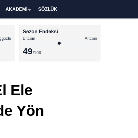
AKADEMİ
SÖZLÜK
Sezon Endeksi
çgözlü
Bitcoin
Altcoin
49
/100
Kripto Para Haberleri
Bitcoin Haberleri
l Ele
Altcoin Haberleri
Ethereum Haberleri
’de Yön
Solana Haberleri
XRP Haberleri
Memecoin Haberleri