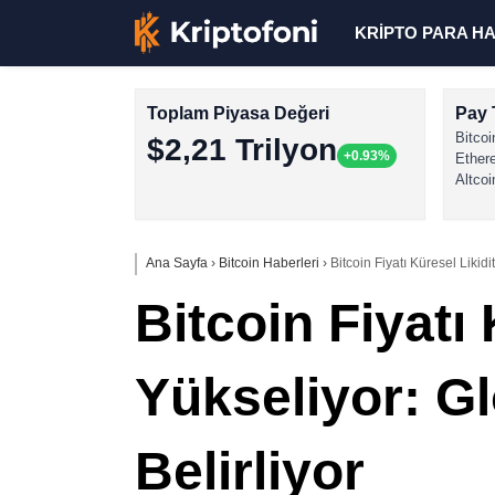
KRİPTO PARA H
Toplam Piyasa Değeri
Pay 
Bitcoi
$2,21 Trilyon
+0.93%
Ether
Altcoi
Ana Sayfa
›
Bitcoin Haberleri
›
Bitcoin Fiyatı Küresel Likid
Bitcoin Fiyatı 
Yükseliyor: G
Belirliyor