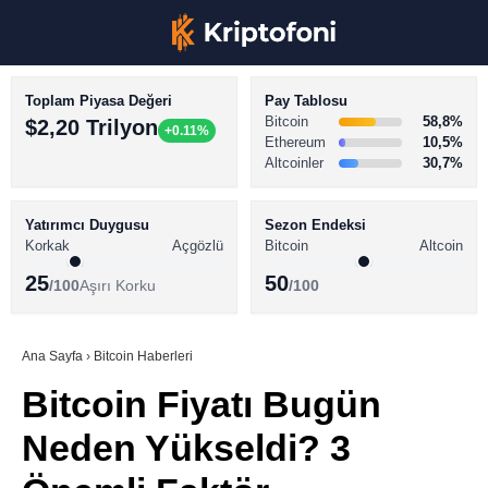
Toplam Piyasa Değeri
Pay Tablosu
Bitcoin
58,8%
$2,20 Trilyon
+0.11%
Ethereum
10,5%
Altcoinler
30,7%
KRİPTO PARA HABERLERİ
Facebook
BİTCOİN HABERLERİ
Yatırımcı Duygusu
Sezon Endeksi
Korkak
Açgözlü
Bitcoin
Altcoin
ALTCOİN HABERLERİ
25
50
/100
Aşırı Korku
/100
AKADEMİ
Instagram
SÖZLÜK
Ana Sayfa
›
Bitcoin Haberleri
Bitcoin Fiyatı Bugün
Youtube
Neden Yükseldi? 3
TikTok