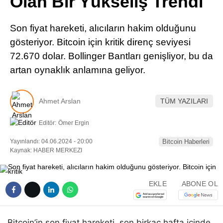
Olan Bir Yükseliş Trendi
Pinterest
Son fiyat hareketi, alıcıların hakim olduğunu
LinkedIn
gösteriyor. Bitcoin için kritik direnç seviyesi
72.670 dolar. Bollinger Bantları genişliyor, bu da
Telegram
artan oynaklık anlamına geliyor.
Ahmet Arslan
TÜM YAZILARI
Editör:
Ömer Ergin
Yayınlandı: 04.06.2024 - 20:00
Bitcoin Haberleri
Kaynak: HABER MERKEZI
EKLE
ABONE OL
Bitcoin’in son fiyat hareketi, son birkaç hafta içinde