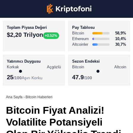
Toplam Piyasa Değeri
Pay Tablosu
Bitcoin
58,9%
$2,20 Trilyon
+0.52%
Ethereum
10,4%
Altcoinler
30,7%
KRİPTO PARA HABERLERİ
Facebook
BİTCOİN HABERLERİ
Yatırımcı Duygusu
Sezon Endeksi
Korkak
Açgözlü
Bitcoin
Altcoin
ALTCOİN HABERLERİ
25
47.9
/100
Aşırı Korku
/100
AKADEMİ
Instagram
SÖZLÜK
Ana Sayfa
›
Bitcoin Haberleri
Bitcoin Fiyat Analizi!
Youtube
Volatilite Potansiyeli
TikTok