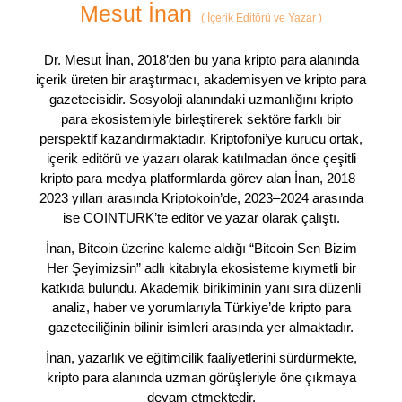
Mesut İnan
(
İçerik Editörü ve Yazar
)
Dr. Mesut İnan, 2018’den bu yana kripto para alanında
içerik üreten bir araştırmacı, akademisyen ve kripto para
gazetecisidir. Sosyoloji alanındaki uzmanlığını kripto
para ekosistemiyle birleştirerek sektöre farklı bir
perspektif kazandırmaktadır. Kriptofoni’ye kurucu ortak,
içerik editörü ve yazarı olarak katılmadan önce çeşitli
kripto para medya platformlarda görev alan İnan, 2018–
2023 yılları arasında Kriptokoin’de, 2023–2024 arasında
ise COINTURK’te editör ve yazar olarak çalıştı.
İnan, Bitcoin üzerine kaleme aldığı “Bitcoin Sen Bizim
Her Şeyimizsin” adlı kitabıyla ekosisteme kıymetli bir
katkıda bulundu. Akademik birikiminin yanı sıra düzenli
analiz, haber ve yorumlarıyla Türkiye’de kripto para
gazeteciliğinin bilinir isimleri arasında yer almaktadır.
İnan, yazarlık ve eğitimcilik faaliyetlerini sürdürmekte,
kripto para alanında uzman görüşleriyle öne çıkmaya
devam etmektedir.