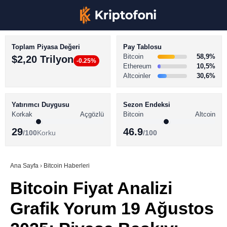
Toplam Piyasa Değeri
Pay Tablosu
Bitcoin
58,9%
$2,20 Trilyon
-0.25%
Ethereum
10,5%
Altcoinler
30,6%
KRİPTO PARA HABERLERİ
Facebook
BİTCOİN HABERLERİ
Yatırımcı Duygusu
Sezon Endeksi
Korkak
Açgözlü
Bitcoin
Altcoin
ALTCOİN HABERLERİ
29
46.9
/100
Korku
/100
AKADEMİ
Instagram
SÖZLÜK
Ana Sayfa
›
Bitcoin Haberleri
Bitcoin Fiyat Analizi
Youtube
Grafik Yorum 19 Ağustos
TikTok