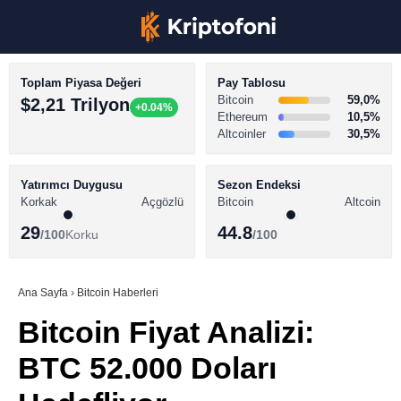
Toplam Piyasa Değeri
Pay Tablosu
Bitcoin
59,0%
$2,21 Trilyon
+0.04%
Ethereum
10,5%
Altcoinler
30,5%
KRİPTO PARA HABERLERİ
Facebook
BİTCOİN HABERLERİ
Yatırımcı Duygusu
Sezon Endeksi
Korkak
Açgözlü
Bitcoin
Altcoin
ALTCOİN HABERLERİ
29
44.8
/100
Korku
/100
AKADEMİ
Instagram
SÖZLÜK
Ana Sayfa
›
Bitcoin Haberleri
Bitcoin Fiyat Analizi:
Youtube
BTC 52.000 Doları
TikTok