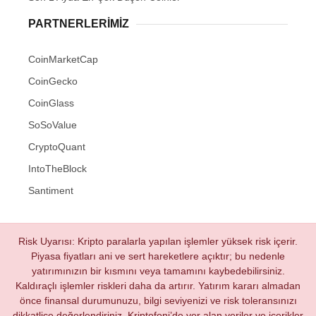
PARTNERLERIMIZ
CoinMarketCap
CoinGecko
CoinGlass
SoSoValue
CryptoQuant
IntoTheBlock
Santiment
Risk Uyarısı: Kripto paralarla yapılan işlemler yüksek risk içerir.
Piyasa fiyatları ani ve sert hareketlere açıktır; bu nedenle
yatırımınızın bir kısmını veya tamamını kaybedebilirsiniz.
Kaldıraçlı işlemler riskleri daha da artırır. Yatırım kararı almadan
önce finansal durumunuzu, bilgi seviyenizi ve risk toleransınızı
dikkatlice değerlendiriniz. Kriptofoni’de yer alan veriler ve içerikler