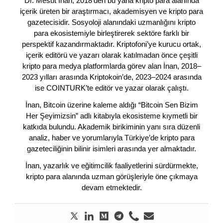
Dr. Mesut İnan, 2018’den bu yana kripto para alanında
içerik üreten bir araştırmacı, akademisyen ve kripto para
gazetecisidir. Sosyoloji alanındaki uzmanlığını kripto
para ekosistemiyle birleştirerek sektöre farklı bir
perspektif kazandırmaktadır. Kriptofoni’ye kurucu ortak,
içerik editörü ve yazarı olarak katılmadan önce çeşitli
kripto para medya platformlarda görev alan İnan, 2018–
2023 yılları arasında Kriptokoin’de, 2023–2024 arasında
ise COINTURK’te editör ve yazar olarak çalıştı.
İnan, Bitcoin üzerine kaleme aldığı “Bitcoin Sen Bizim
Her Şeyimizsin” adlı kitabıyla ekosisteme kıymetli bir
katkıda bulundu. Akademik birikiminin yanı sıra düzenli
analiz, haber ve yorumlarıyla Türkiye’de kripto para
gazeteciliğinin bilinir isimleri arasında yer almaktadır.
İnan, yazarlık ve eğitimcilik faaliyetlerini sürdürmekte,
kripto para alanında uzman görüşleriyle öne çıkmaya
devam etmektedir.