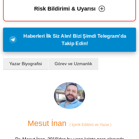
Risk Bildirimi & Uyarısı
Haberleri İlk Siz Alın! Bizi Şimdi Telegram'da
Takip Edin!
Yazar Biyografisi
Görev ve Uzmanlık
Mesut İnan
(
İçerik Editörü ve Yazar
)