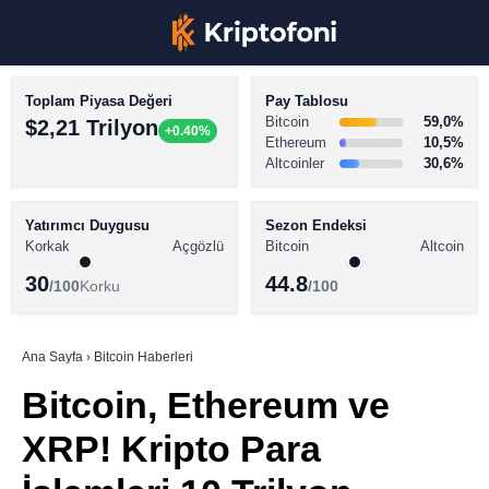
Toplam Piyasa Değeri
Pay Tablosu
Bitcoin
59,0%
$2,21 Trilyon
+0.40%
Ethereum
10,5%
Altcoinler
30,6%
KRİPTO PARA HABERLERİ
Facebook
BİTCOİN HABERLERİ
Yatırımcı Duygusu
Sezon Endeksi
Korkak
Açgözlü
Bitcoin
Altcoin
ALTCOİN HABERLERİ
30
44.8
/100
Korku
/100
AKADEMİ
Instagram
SÖZLÜK
Ana Sayfa
›
Bitcoin Haberleri
Bitcoin, Ethereum ve
Youtube
XRP! Kripto Para
TikTok