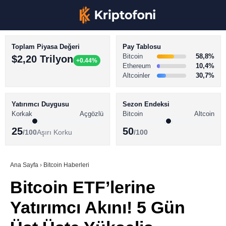
Toplam Piyasa Değeri
Pay Tablosu
Bitcoin
58,8%
$2,20 Trilyon
+0.44%
Ethereum
10,4%
Altcoinler
30,7%
KRİPTO PARA HABERLERİ
Facebook
BİTCOİN HABERLERİ
Yatırımcı Duygusu
Sezon Endeksi
Korkak
Açgözlü
Bitcoin
Altcoin
ALTCOİN HABERLERİ
25
50
/100
Aşırı Korku
/100
AKADEMİ
Instagram
SÖZLÜK
Ana Sayfa
›
Bitcoin Haberleri
Bitcoin ETF’lerine
Youtube
Yatırımcı Akını! 5 Gün
TikTok