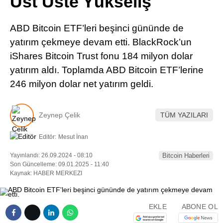
Üst Üste Yükseliş
Pinterest
ABD Bitcoin ETF’leri beşinci gününde de
LinkedIn
yatırım çekmeye devam etti. BlackRock’un
iShares Bitcoin Trust fonu 184 milyon dolar
Telegram
yatırım aldı. Toplamda ABD Bitcoin ETF’lerine
246 milyon dolar net yatırım geldi.
Zeynep Çelik
TÜM YAZILARI
Editör:
Mesut İnan
Yayınlandı: 26.09.2024 - 08:10
Bitcoin Haberleri
Son Güncelleme: 09.01.2025 - 11:40
Kaynak: HABER MERKEZI
EKLE
ABONE OL