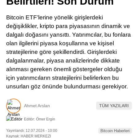
Belirtileri! Son Durum
Pinterest
Bitcoin ETF’lerine yönelik girişlerdeki
LinkedIn
değişiklikler, kripto para piyasasının dinamik ve
dalgalı doğasını yansıttı. Yatırımcılar, bu fonlara
Telegram
olan ilgilerini piyasa koşullarına ve kişisel
stratejilerine göre şekillendirdi. Girişlerdeki
dalgalanmalar, piyasa analizlerinde dikkate
alınması gereken önemli göstergeler olduğu
için yatırımcıların stratejilerini belirlerken bu
unsurları göz önünde bulundurması gerekiyor.
Ahmet Arslan
TÜM YAZILARI
Editör:
Ömer Ergin
Yayınlandı: 12.07.2024 - 10:00
Bitcoin Haberleri
Kaynak: HABER MERKEZI