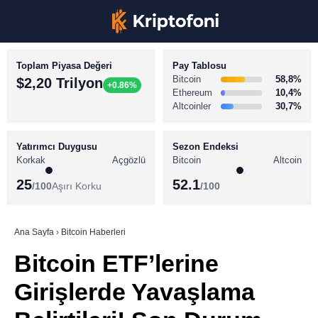
Toplam Piyasa Değeri
Pay Tablosu
Bitcoin
58,8%
$2,20 Trilyon
+0.86%
Ethereum
10,4%
Altcoinler
30,7%
KRİPTO PARA HABERLERİ
Facebook
BİTCOİN HABERLERİ
Yatırımcı Duygusu
Sezon Endeksi
Korkak
Açgözlü
Bitcoin
Altcoin
ALTCOİN HABERLERİ
25
52.1
/100
Aşırı Korku
/100
AKADEMİ
Instagram
SÖZLÜK
Ana Sayfa
›
Bitcoin Haberleri
Bitcoin ETF’lerine
Youtube
Girişlerde Yavaşlama
TikTok