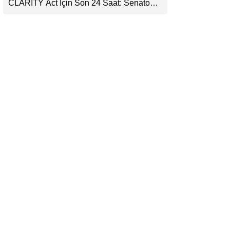
CLARITY Act İçin Son 24 Saat: Senato
LinkedIn
Matematiği Kripto Para Piyasasının
Beklentisini Bozabilir
Telegram