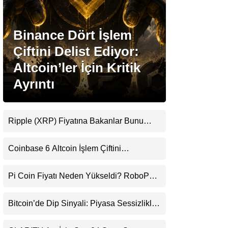
Stablecoin Haberleri
Binance Dört İşlem
Çiftini Delist Ediyor:
Altcoin’ler İçin Kritik
Facebook
Ayrıntı
Ripple (XRP) Fiyatına Bakanlar Bunu
Instagram
Kaçırıyor: Evernorth’tan Dikkat Çeken
Uyarı
Coinbase 6 Altcoin İşlem Çiftini
Youtube
Durduracak
Pi Coin Fiyatı Neden Yükseldi? RoboPay
TikTok
Ortaklığı ve Güncelleme İyimserliği
Destekledi
Bitcoin’de Dip Sinyali: Piyasa Sessizlikle
Pinterest
Sıkışıyor