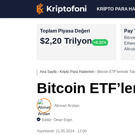
KRİPTO PARA H
Toplam Piyasa Değeri
Pay 
Bitcoi
$2,20 Trilyon
+0.31%
Ether
Altcoi
Ana Sayfa
›
Kripto Para Haberleri
›
Bitcoin ETF’lerinde Ta
Bitcoin ETF’le
Ahmet Arslan
Editör:
Ömer Ergin
Yayınlandı: 21.05.2024 - 12:00