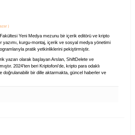
Yazar
)
Fakültesi Yeni Medya mezunu bir içerik editörü ve kripto
ber yazımı, kurgu-montaj, içerik ve sosyal medya yönetimi
ogramlarıyla pratik yetkinliklerini pekiştirmiştir.
k yazarı olarak başlayan Arslan, ShiftDelete ve
ştır. 2024’ten beri Kriptofoni’de, kripto para odaklı
 doğrulanabilir bir dille aktarmakta, güncel haberler ve