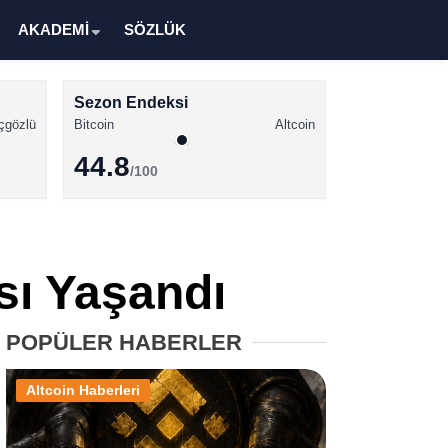
AKADEMİ
SÖZLÜK
Sezon Endeksi
çgözlü
Bitcoin
Altcoin
44.8
/100
Kripto Para Haberleri
Bitcoin Haberleri
sı Yaşandı
Altcoin Haberleri
Ethereum Haberleri
POPÜLER HABERLER
Solana Haberleri
Altcoin Haberleri
XRP Haberleri
Memecoin Haberleri