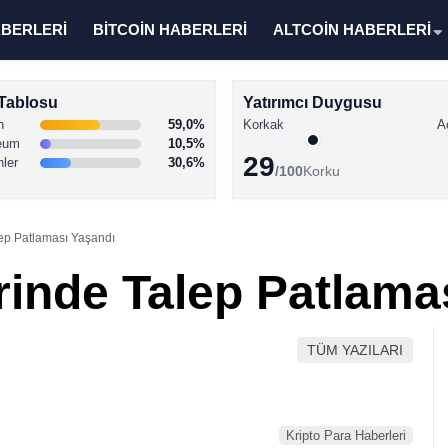
ABERLERİ
BİTCOİN HABERLERİ
ALTCOİN HABERLERİ
Tablosu
Yatırımcı Duygusu
n
59,0%
Korkak
A
eum
10,5%
29
nler
30,6%
/100
Korku
lep Patlaması Yaşandı
rinde Talep Patlama
TÜM YAZILARI
Kripto Para Haberleri