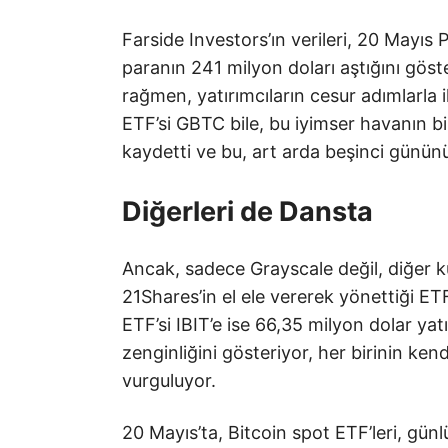
Farside Investors’ın verileri, 20 Mayıs 
paranın 241 milyon doları aştığını gös
rağmen, yatırımcıların cesur adımlarla i
ETF’si GBTC bile, bu iyimser havanın bir
kaydetti ve bu, art arda beşinci günün
Diğerleri de Dansta
Ancak, sadece Grayscale değil, diğer k
21Shares’in el ele vererek yönettiği E
ETF’si IBIT’e ise 66,35 milyon dolar yatır
zenginliğini gösteriyor, her birinin kend
vurguluyor.
20 Mayıs’ta, Bitcoin spot ETF’leri, gü