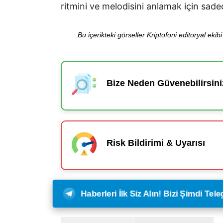
ritmini ve melodisini anlamak için sadec
Bu içerikteki görseller Kriptofoni editoryal ek
Bize Neden Güvenebilirsini
Risk Bildirimi & Uyarısı
Haberleri İlk Siz Alın! Bizi Şimdi Te