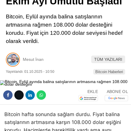
Ekim Ayı Umutlu Başladı
Pinterest
Bitcoin, Eylül ayında balina satışlarının
LinkedIn
artmasına rağmen 108.000 dolar desteğini
korudu. Fiyat için 120.000 dolar seviyesi hedef
Telegram
olarak verildi.
Mesut İnan
TÜM YAZILARI
Yayınlandı: 01.10.2025 - 10:50
Bitcoin Haberleri
EKLE
ABONE OL
Bitcoin hafta sonunda sağlam durdu. Fiyat balina
satışlarının artmasına karşın 108.000 dolar eşiğini
korudu. Hacimlerde harekitlilik vardı ama aynı