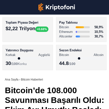
Toplam Piyasa Değeri
Pay Tablosu
Bitcoin
58,9%
$2,22 Trilyon
+0.68%
Ethereum
10,5%
Altcoinler
30,7%
KRİPTO PARA HABERLERİ
Facebook
BİTCOİN HABERLERİ
Yatırımcı Duygusu
Sezon Endeksi
Korkak
Açgözlü
Bitcoin
Altcoin
ALTCOİN HABERLERİ
30
44.8
/100
Korku
/100
AKADEMİ
Instagram
SÖZLÜK
Ana Sayfa
›
Bitcoin Haberleri
Bitcoin’de 108.000
Youtube
Savunması Başarılı Oldu:
TikTok