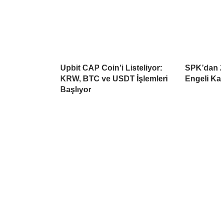
Upbit CAP Coin’i Listeliyor:
SPK’dan 2
KRW, BTC ve USDT İşlemleri
Engeli Ka
Başlıyor