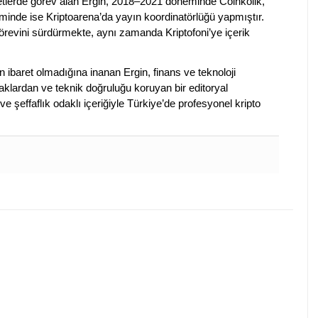
rketlerde görev alan Ergin, 2018–2021 döneminde Coinkolik,
nde ise Kriptoarena’da yayın koordinatörlüğü yapmıştır.
evini sürdürmekte, aynı zamanda Kriptofoni’ye içerik
en ibaret olmadığına inanan Ergin, finans ve teknoloji
klardan ve teknik doğruluğu koruyan bir editoryal
ve şeffaflık odaklı içeriğiyle Türkiye’de profesyonel kripto