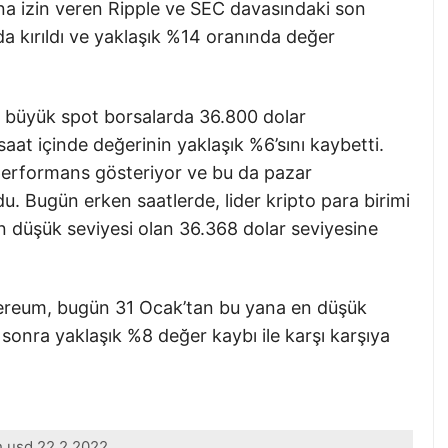
ına izin veren Ripple ve SEC davasındaki son
da kırıldı ve yaklaşık %14 oranında değer
da büyük spot borsalarda 36.800 dolar
at içinde değerinin yaklaşık %6’sını kaybetti.
 performans gösteriyor ve bu da pazar
du. Bugün erken saatlerde, lider kripto para birimi
n düşük seviyesi olan 36.368 dolar seviyesine
ereum, bugün 31 Ocak’tan bu yana en düşük
 sonra yaklaşık %8 değer kaybı ile karşı karşıya
h usd 22 2 2022