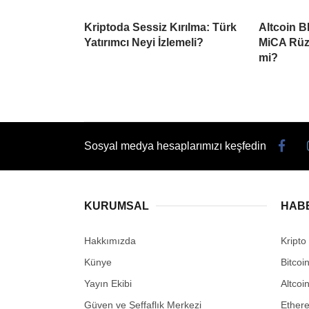
Kriptoda Sessiz Kırılma: Türk
Altcoin B
Yatırımcı Neyi İzlemeli?
MiCA Rüzg
mi?
Sosyal medya hesaplarımızı keşfedin
KURUMSAL
HAB
Hakkımızda
Kripto
Künye
Bitcoi
Yayın Ekibi
Altcoi
Güven ve Şeffaflık Merkezi
Ether