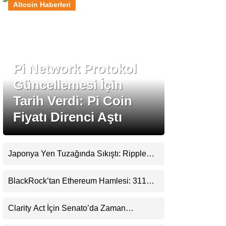
Altcoin Haberleri
Stablecoin Haberleri
Pi Network Protokol
Facebook
Güncellemesi İçin
Tarih Verdi: Pi Coin
Fiyatı Direnci Aştı
Instagram
Youtube
Japonya Yen Tuzağında Sıkıştı: Ripple
(XRP) Üçüncü Yol Olabilir mi?
TikTok
BlackRock’tan Ethereum Hamlesi: 311
Milyar Dolarlık Nakit Serisi Zincire Taşındı
Pinterest
Clarity Act İçin Senato’da Zaman
Daralıyor