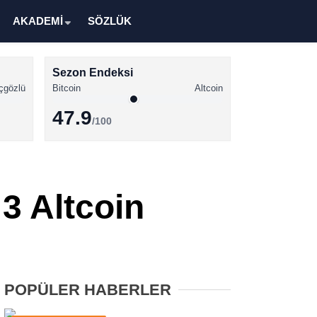
AKADEMİ
SÖZLÜK
Sezon Endeksi
çgözlü
Bitcoin
Altcoin
47.9
/100
Kripto Para Haberleri
Bitcoin Haberleri
3 Altcoin
Altcoin Haberleri
Ethereum Haberleri
Solana Haberleri
POPÜLER HABERLER
XRP Haberleri
Memecoin Haberleri