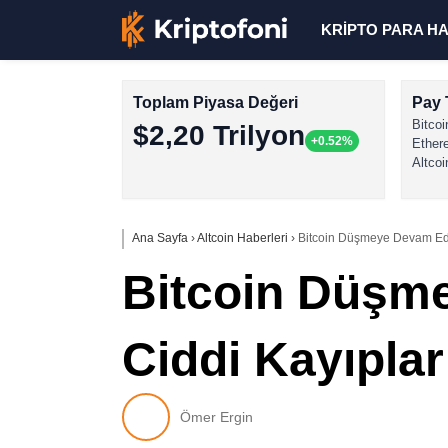
KRİPTO PARA H
Toplam Piyasa Değeri
Pay 
Bitcoi
$2,20 Trilyon
+0.52%
Ether
Altcoi
Ana Sayfa
›
Altcoin Haberleri
›
Bitcoin Düşmeye Devam Eder
Bitcoin Düşme
Ciddi Kayıplar
Ömer Ergin