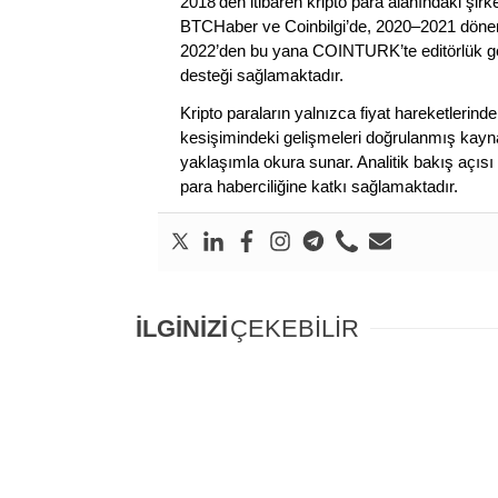
2018’den itibaren kripto para alanındaki şi
BTCHaber ve Coinbilgi’de, 2020–2021 dönemi
2022’den bu yana COINTURK’te editörlük gör
desteği sağlamaktadır.
Kripto paraların yalnızca fiyat hareketlerind
kesişimindeki gelişmeleri doğrulanmış kayna
yaklaşımla okura sunar. Analitik bakış açısı 
para haberciliğine katkı sağlamaktadır.
İLGİNİZİ
ÇEKEBİLİR