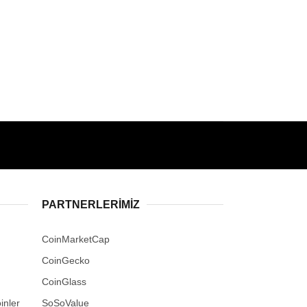
PARTNERLERIMIZ
CoinMarketCap
CoinGecko
CoinGlass
inler
SoSoValue