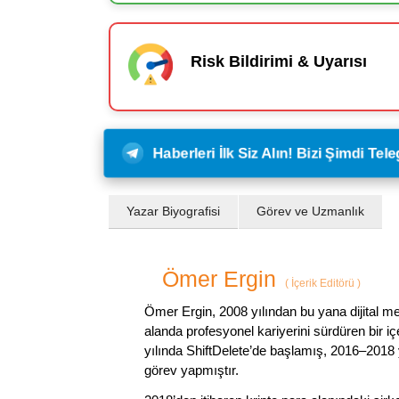
Risk Bildirimi & Uyarısı
Haberleri İlk Siz Alın! Bizi Şimdi Te
Yazar Biyografisi
Görev ve Uzmanlık
Ömer Ergin
(
İçerik Editörü
)
Ömer Ergin, 2008 yılından bu yana dijital me
alanda profesyonel kariyerini sürdüren bir iç
yılında ShiftDelete’de başlamış, 2016–2018 y
görev yapmıştır.