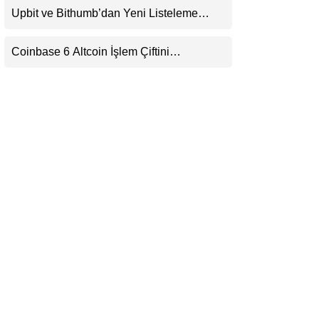
Upbit ve Bithumb’dan Yeni Listeleme
LinkedIn
Hamlesi: HOME, META2 ve USDG
Geliyor
Coinbase 6 Altcoin İşlem Çiftini
Telegram
Durduracak