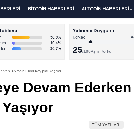
ABERLERİ
BİTCOİN HABERLERİ
ALTCOİN HABERLERİ
Tablosu
Yatırımcı Duygusu
n
58,9%
Korkak
A
eum
10,4%
25
nler
30,7%
/100
Aşırı Korku
ken 3 Altcoin Ciddi Kayıplar Yaşıyor
ye Devam Ederken 
 Yaşıyor
TÜM YAZILARI