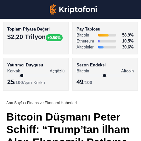
Toplam Piyasa Değeri
Pay Tablosu
Bitcoin
58,9%
$2,20 Trilyon
+0.50%
Ethereum
10,5%
Altcoinler
30,6%
KRİPTO PARA HABERLERİ
Facebook
BİTCOİN HABERLERİ
Yatırımcı Duygusu
Sezon Endeksi
Korkak
Açgözlü
Bitcoin
Altcoin
ALTCOİN HABERLERİ
25
49
/100
Aşırı Korku
/100
AKADEMİ
Instagram
SÖZLÜK
Ana Sayfa
›
Finans ve Ekonomi Haberleri
Bitcoin Düşmanı Peter
Youtube
Schiff: “Trump’tan İlham
TikTok