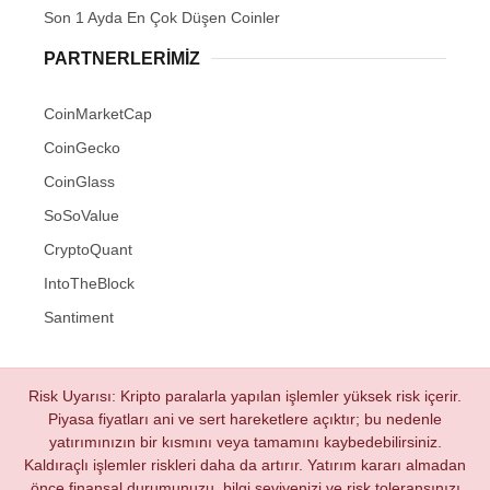
Son 1 Ayda En Çok Düşen Coinler
PARTNERLERIMIZ
CoinMarketCap
CoinGecko
CoinGlass
SoSoValue
CryptoQuant
IntoTheBlock
Santiment
Risk Uyarısı: Kripto paralarla yapılan işlemler yüksek risk içerir.
Piyasa fiyatları ani ve sert hareketlere açıktır; bu nedenle
yatırımınızın bir kısmını veya tamamını kaybedebilirsiniz.
Kaldıraçlı işlemler riskleri daha da artırır. Yatırım kararı almadan
önce finansal durumunuzu, bilgi seviyenizi ve risk toleransınızı