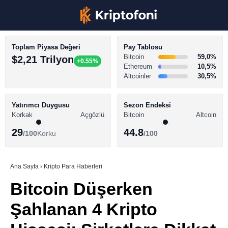
Toplam Piyasa Değeri
Pay Tablosu
Bitcoin
59,0%
$2,21 Trilyon
+0.55%
Ethereum
10,5%
Altcoinler
30,5%
KRİPTO PARA HABERLERİ
Facebook
BİTCOİN HABERLERİ
Yatırımcı Duygusu
Sezon Endeksi
Korkak
Açgözlü
Bitcoin
Altcoin
ALTCOİN HABERLERİ
29
44.8
/100
Korku
/100
AKADEMİ
Instagram
SÖZLÜK
Ana Sayfa
›
Kripto Para Haberleri
Bitcoin Düşerken
Youtube
Şahlanan 4 Kripto
TikTok