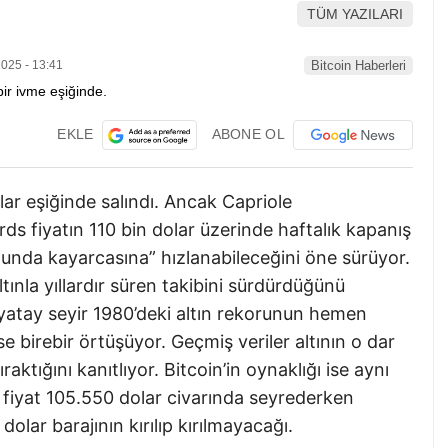
TÜM YAZILARI
025 - 13:41
Bitcoin Haberleri
EKLE
ABONE OL
ar eşiğinde salındı. Ancak Capriole
s fiyatın 110 bin dolar üzerinde haftalık kapanış
unda kayarcasına” hızlanabileceğini öne sürüyor.
ltınla yıllardır süren takibini sürdürdüğünü
yatay seyir 1980’deki altın rekorunun hemen
 birebir örtüşüyor. Geçmiş veriler altının o dar
ıraktığını kanıtlıyor. Bitcoin’in oynaklığı ise aynı
ki fiyat 105.550 dolar civarında seyrederken
olar barajının kırılıp kırılmayacağı.