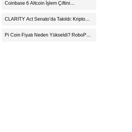
Coinbase 6 Altcoin İşlem Çiftini
LinkedIn
Durduracak
CLARITY Act Senato’da Takıldı: Kripto
Telegram
Para Piyasası 2027’yi Fiyatlıyor
Pi Coin Fiyatı Neden Yükseldi? RoboPay
Ortaklığı ve Güncelleme İyimserliği
Destekledi