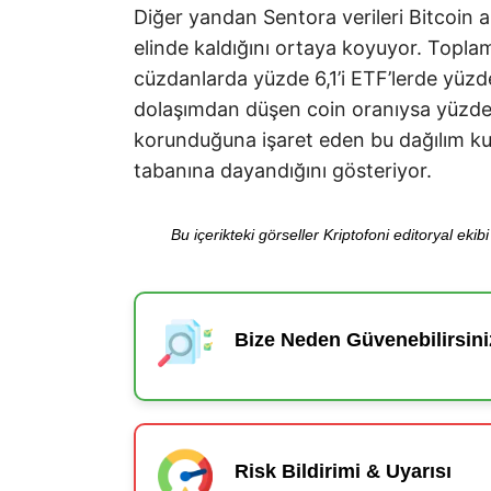
Diğer yandan Sentora verileri Bitcoin a
elinde kaldığını ortaya koyuyor. Toplam
cüzdanlarda yüzde 6,1’i ETF’lerde yüzd
dolaşımdan düşen coin oranıysa yüzde 
korunduğuna işaret eden bu dağılım kur
tabanına dayandığını gösteriyor.
Bu içerikteki görseller Kriptofoni editoryal ek
Bize Neden Güvenebilirsini
Risk Bildirimi & Uyarısı