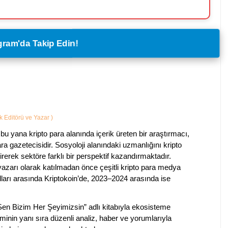
legram'da Takip Edin!
ik Editörü ve Yazar
)
bu yana kripto para alanında içerik üreten bir araştırmacı,
a gazetecisidir. Sosyoloji alanındaki uzmanlığını kripto
irerek sektöre farklı bir perspektif kazandırmaktadır.
 yazarı olarak katılmadan önce çeşitli kripto para medya
lları arasında Kriptokoin’de, 2023–2024 arasında ise
 Sen Bizim Her Şeyimizsin” adlı kitabıyla ekosisteme
iminin yanı sıra düzenli analiz, haber ve yorumlarıyla