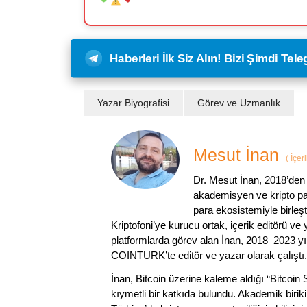
Haberleri İlk Siz Alın! Bizi Şimdi Te
Yazar Biyografisi
Görev ve Uzmanlık
Mesut İnan
(
İçer
Dr. Mesut İnan, 2018’den 
akademisyen ve kripto par
para ekosistemiyle birleşt
Kriptofoni’ye kurucu ortak, içerik editörü ve
platformlarda görev alan İnan, 2018–2023 yı
COINTURK’te editör ve yazar olarak çalıştı.
İnan, Bitcoin üzerine kaleme aldığı “Bitcoin
kıymetli bir katkıda bulundu. Akademik birik