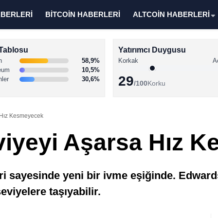
ABERLERİ
BİTCOİN HABERLERİ
ALTCOİN HABERLERİ
Tablosu
Yatırımcı Duygusu
n
58,9%
Korkak
A
eum
10,5%
29
nler
30,6%
/100
Korku
a Hız Kesmeyecek
viyeyi Aşarsa Hız 
eyri sayesinde yeni bir ivme eşiğinde. Edwar
viyelere taşıyabilir.