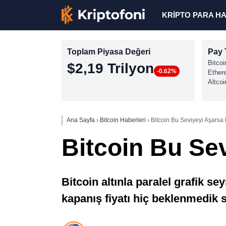
KRİPTO PARA H
Toplam Piyasa Değeri
Pay 
Bitcoi
$2,19 Trilyon
-0.62%
Ether
Altcoi
Ana Sayfa
›
Bitcoin Haberleri
›
Bitcoin Bu Seviyeyi Aşars
Bitcoin Bu Se
Bitcoin altınla paralel grafik s
kapanış fiyatı hiç beklenmedik se