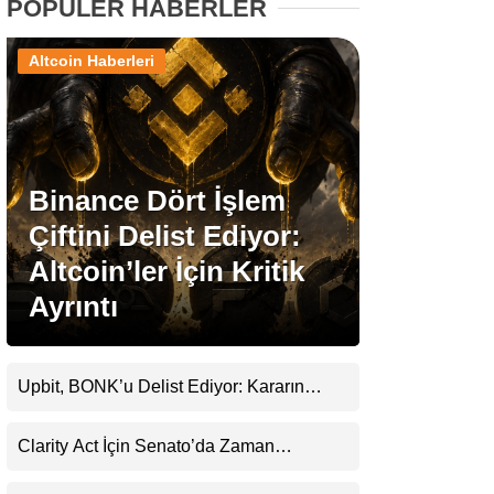
POPÜLER HABERLER
Stablecoin Haberleri
Altcoin Haberleri
Facebook
Binance Dört İşlem
Çiftini Delist Ediyor:
Altcoin’ler İçin Kritik
Instagram
Ayrıntı
Youtube
Upbit, BONK’u Delist Ediyor: Kararın
TikTok
Arkasında Güvenlik ve Şeffaflık Endişeleri
Var
Clarity Act İçin Senato’da Zaman
Pinterest
Daralıyor