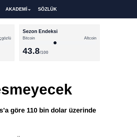
AKADEMİ
SÖZLÜK
Sezon Endeksi
çgözlü
Bitcoin
Altcoin
43.8
/100
Kripto Para Haberleri
Bitcoin Haberleri
Kesmeyecek
Altcoin Haberleri
Ethereum Haberleri
ds’a göre 110 bin dolar üzerinde
Solana Haberleri
XRP Haberleri
Memecoin Haberleri