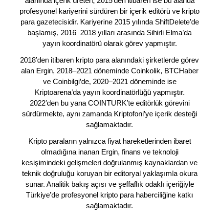
alanında içerik üreten, 2015’den itibaren ise bu alanda
profesyonel kariyerini sürdüren bir içerik editörü ve kripto
para gazetecisidir. Kariyerine 2015 yılında ShiftDelete’de
başlamış, 2016–2018 yılları arasında Sihirli Elma’da
yayın koordinatörü olarak görev yapmıştır.
2018’den itibaren kripto para alanındaki şirketlerde görev
alan Ergin, 2018–2021 döneminde Coinkolik, BTCHaber
ve Coinbilgi’de, 2020–2021 döneminde ise
Kriptoarena’da yayın koordinatörlüğü yapmıştır.
2022’den bu yana COINTURK’te editörlük görevini
sürdürmekte, aynı zamanda Kriptofoni’ye içerik desteği
sağlamaktadır.
Kripto paraların yalnızca fiyat hareketlerinden ibaret
olmadığına inanan Ergin, finans ve teknoloji
kesişimindeki gelişmeleri doğrulanmış kaynaklardan ve
teknik doğruluğu koruyan bir editoryal yaklaşımla okura
sunar. Analitik bakış açısı ve şeffaflık odaklı içeriğiyle
Türkiye’de profesyonel kripto para haberciliğine katkı
sağlamaktadır.