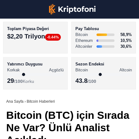
Toplam Piyasa Değeri
Pay Tablosu
Bitcoin
58,9%
$2,20 Trilyon
-0.44%
Ethereum
10,5%
Altcoinler
30,6%
KRİPTO PARA HABERLERİ
Facebook
BİTCOİN HABERLERİ
Yatırımcı Duygusu
Sezon Endeksi
Korkak
Açgözlü
Bitcoin
Altcoin
ALTCOİN HABERLERİ
29
43.8
/100
Korku
/100
AKADEMİ
Instagram
SÖZLÜK
Ana Sayfa
›
Bitcoin Haberleri
Bitcoin (BTC) için Sırada
Youtube
Ne Var? Ünlü Analist
TikTok