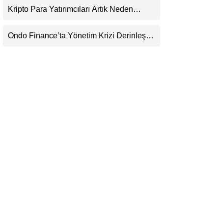
Görecek
Kripto Para Yatırımcıları Artık Neden
LinkedIn
Evlerinde Hedef Alınıyor?
Ondo Finance’ta Yönetim Krizi Derinleşti:
Telegram
Milyarlarca Dolarlık Tokenizasyon Devinin
Kontrolü Mahkemeye Taşındı