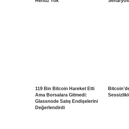
Henüz Yok
Senaryo
119 Bin Bitcoin Hareket Etti
Bitcoin’d
Ama Borsalara Gitmedi:
Sessizlikl
Glassnode Satış Endişelerini
Değerlendirdi