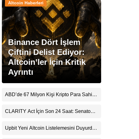
Altcoin Haberleri
Stablecoin Haberleri
Binance Dört İşlem
Facebook
Çiftini Delist Ediyor:
Altcoin’ler İçin Kritik
Ayrıntı
Instagram
Youtube
ABD’de 67 Milyon Kişi Kripto Para Sahibi:
Ripple’dan “Eski Algılar Yıkıldı” Mesajı
TikTok
CLARITY Act İçin Son 24 Saat: Senato
Matematiği Kripto Para Piyasasının
Beklentisini Bozabilir
Pinterest
Upbit Yeni Altcoin Listelemesini Duyurdu:
KRW, BTC ve USDT Paritelerinde İşlem