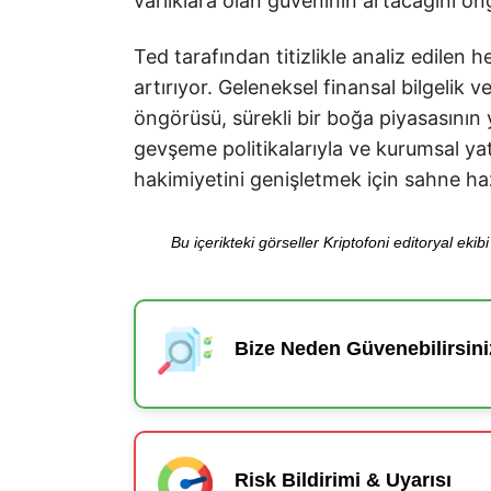
varlıklara olan güveninin artacağını ön
Ted tarafından titizlikle analiz edilen 
artırıyor. Geleneksel finansal bilgelik v
öngörüsü, sürekli bir boğa piyasasını
gevşeme politikalarıyla ve kurumsal yatırı
hakimiyetini genişletmek için sahne haz
Bu içerikteki görseller Kriptofoni editoryal ek
Bize Neden Güvenebilirsini
Risk Bildirimi & Uyarısı