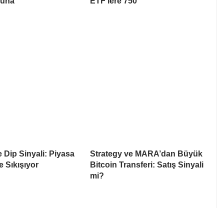
suna
ETF’lere 750
e Dip Sinyali: Piyasa
Strategy ve MARA’dan Büyük
e Sıkışıyor
Bitcoin Transferi: Satış Sinyali
mi?