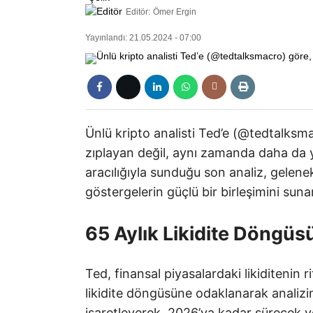
Editör:
Ömer Ergin
Yayınlandı: 21.05.2024 - 07:00
Ünlü kripto analisti Ted’e (@tedtalksm
zıplayan değil, aynı zamanda daha da y
aracılığıyla sunduğu son analiz, gelene
göstergelerin güçlü bir birleşimini sun
65 Aylık Likidite Döngüs
Ted, finansal piyasalardaki likiditenin r
likidite döngüsüne odaklanarak analizi
işaretleyerek, 2026’ya kadar sürecek 