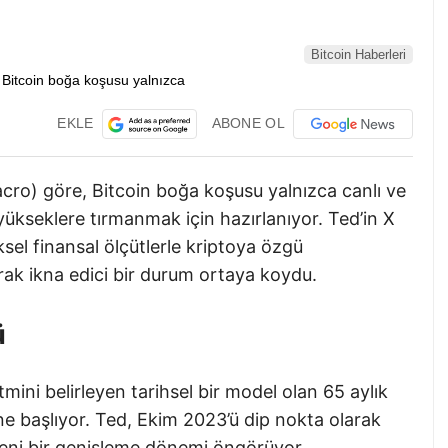
Bitcoin Haberleri
EKLE
ABONE OL
acro) göre, Bitcoin boğa koşusu yalnızca canlı ve
ükseklere tırmanmak için hazırlanıyor. Ted’in X
ksel finansal ölçütlerle kriptoya özgü
arak ikna edici bir durum ortaya koydu.
ü
itmini belirleyen tarihsel bir model olan 65 aylık
ne başlıyor. Ted, Ekim 2023’ü dip nokta olarak
yeni bir genişleme dönemi öngörüyor.