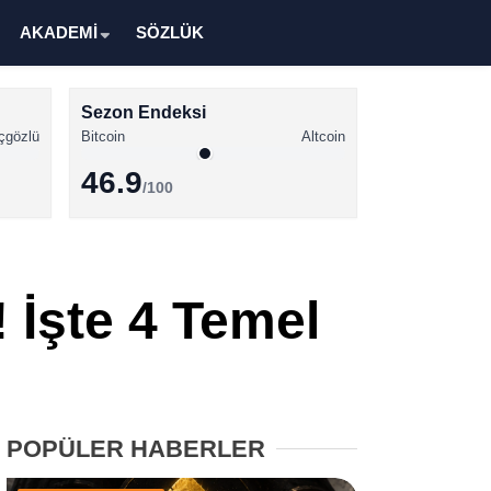
AKADEMİ
SÖZLÜK
Sezon Endeksi
çgözlü
Bitcoin
Altcoin
46.9
/100
Kripto Para Haberleri
Bitcoin Haberleri
 İşte 4 Temel
Altcoin Haberleri
Ethereum Haberleri
Solana Haberleri
POPÜLER HABERLER
XRP Haberleri
Memecoin Haberleri