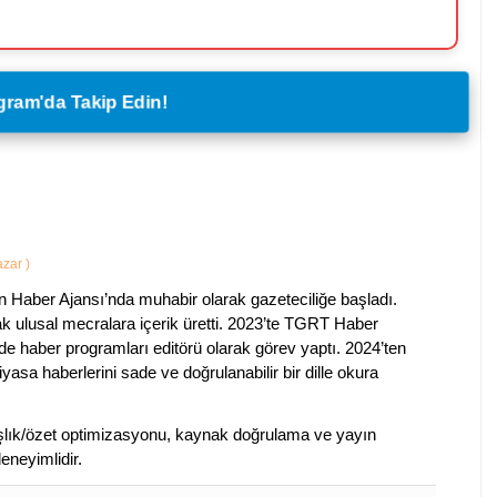
legram'da Takip Edin!
Yazar
)
 Haber Ajansı’nda muhabir olarak gazeteciliğe başladı.
ak ulusal mecralara içerik üretti. 2023’te TGRT Haber
de haber programları editörü olarak görev yaptı. 2024’ten
piyasa haberlerini sade ve doğrulanabilir bir dille okura
 başlık/özet optimizasyonu, kaynak doğrulama ve yayın
eneyimlidir.