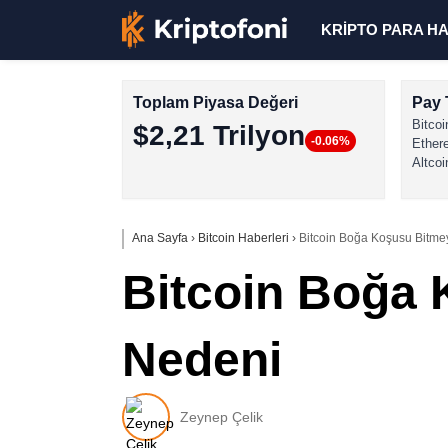
KRİPTO PARA H
Toplam Piyasa Değeri
Pay 
Bitcoi
$2,21 Trilyon
-0.06%
Ether
Altcoi
Ana Sayfa
›
Bitcoin Haberleri
›
Bitcoin Boğa Koşusu Bitme
Bitcoin Boğa 
Nedeni
Zeynep Çelik