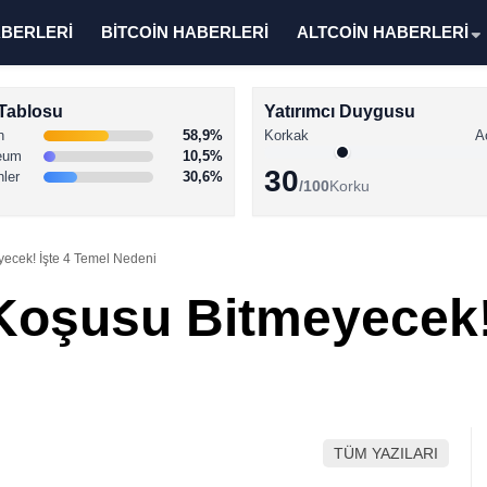
ABERLERİ
BİTCOİN HABERLERİ
ALTCOİN HABERLERİ
Tablosu
Yatırımcı Duygusu
n
58,9%
Korkak
A
eum
10,5%
30
nler
30,6%
/100
Korku
yecek! İşte 4 Temel Nedeni
Koşusu Bitmeyecek!
TÜM YAZILARI