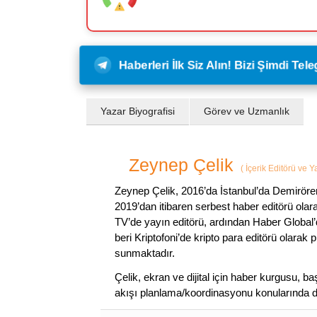
Haberleri İlk Siz Alın! Bizi Şimdi Te
Yazar Biyografisi
Görev ve Uzmanlık
Zeynep Çelik
(
İçerik Editörü ve 
Zeynep Çelik, 2016’da İstanbul’da Demirören
2019’dan itibaren serbest haber editörü olar
TV’de yayın editörü, ardından Haber Global’
beri Kriptofoni’de kripto para editörü olarak 
sunmaktadır.
Çelik, ekran ve dijital için haber kurgusu,
akışı planlama/koordinasyonu konularında d