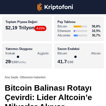
Toplam Piyasa Değeri
Pay Tablosu
Bitcoin
58,8%
$2,19 Trilyon
-0.23%
Ethereum
10,5%
Altcoinler
30,7%
KRİPTO PARA HABERLERİ
Facebook
BİTCOİN HABERLERİ
Yatırımcı Duygusu
Sezon Endeksi
Korkak
Açgözlü
Bitcoin
Altcoin
ALTCOİN HABERLERİ
29
41.7
/100
Korku
/100
AKADEMİ
Instagram
SÖZLÜK
Ana Sayfa
›
Ethereum Haberleri
Bitcoin Balinası Rotayı
Youtube
Çevirdi: Lider Altcoin’e
TikTok