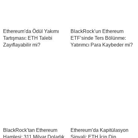
Ethereum’da Ödül Yakımı
BlackRock’un Ethereum
Tartışması: ETH Talebi
ETF’sinde Ters Bölünme:
Zayıflayabilir mi?
Yatırımcı Para Kaybeder mi?
BlackRock’tan Ethereum
Ethereum’da Kapitülasyon
Hamlesi: 311 Milyar Dolarlık
Sinyali: ETH İçin Dip