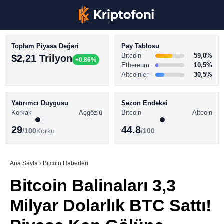
Toplam Piyasa Değeri
Pay Tablosu
Bitcoin
59,0%
$2,21 Trilyon
+0.86%
Ethereum
10,5%
Altcoinler
30,5%
KRİPTO PARA HABERLERİ
Facebook
BİTCOİN HABERLERİ
Yatırımcı Duygusu
Sezon Endeksi
Korkak
Açgözlü
Bitcoin
Altcoin
ALTCOİN HABERLERİ
29
44.8
/100
Korku
/100
AKADEMİ
Instagram
SÖZLÜK
Ana Sayfa
›
Bitcoin Haberleri
Bitcoin Balinaları 3,3
Youtube
Milyar Dolarlık BTC Sattı!
TikTok