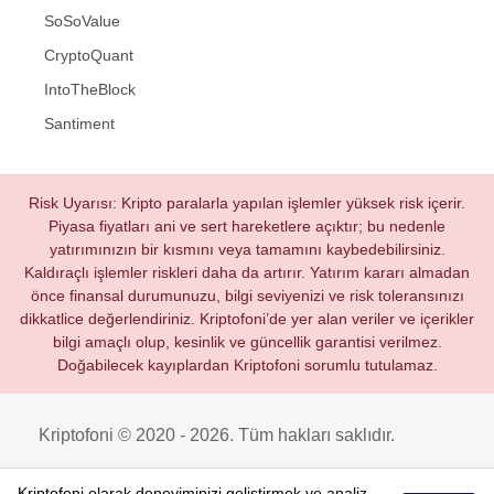
SoSoValue
CryptoQuant
IntoTheBlock
Santiment
Risk Uyarısı: Kripto paralarla yapılan işlemler yüksek risk içerir.
Piyasa fiyatları ani ve sert hareketlere açıktır; bu nedenle
yatırımınızın bir kısmını veya tamamını kaybedebilirsiniz.
Kaldıraçlı işlemler riskleri daha da artırır. Yatırım kararı almadan
önce finansal durumunuzu, bilgi seviyenizi ve risk toleransınızı
dikkatlice değerlendiriniz. Kriptofoni’de yer alan veriler ve içerikler
bilgi amaçlı olup, kesinlik ve güncellik garantisi verilmez.
Doğabilecek kayıplardan Kriptofoni sorumlu tutulamaz.
Kriptofoni © 2020 - 2026. Tüm hakları saklıdır.
Kriptofoni olarak deneyiminizi geliştirmek ve analiz