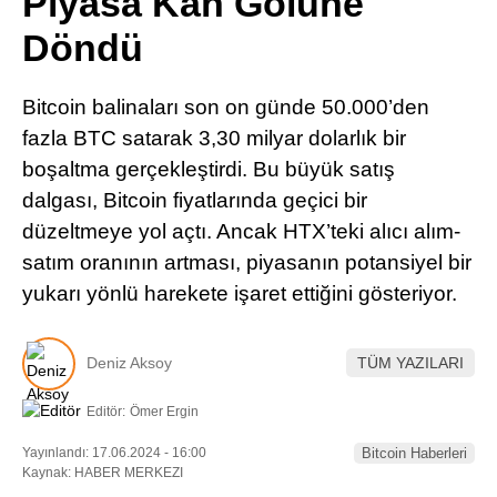
Piyasa Kan Gölüne
Pinterest
Döndü
LinkedIn
Bitcoin balinaları son on günde 50.000’den
fazla BTC satarak 3,30 milyar dolarlık bir
Telegram
boşaltma gerçekleştirdi. Bu büyük satış
dalgası, Bitcoin fiyatlarında geçici bir
düzeltmeye yol açtı. Ancak HTX’teki alıcı alım-
satım oranının artması, piyasanın potansiyel bir
yukarı yönlü harekete işaret ettiğini gösteriyor.
Deniz Aksoy
TÜM YAZILARI
Editör:
Ömer Ergin
Yayınlandı: 17.06.2024 - 16:00
Bitcoin Haberleri
Kaynak: HABER MERKEZI