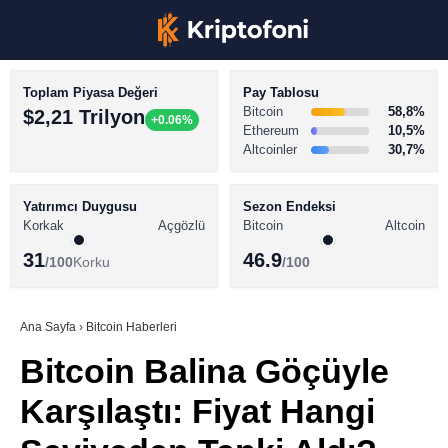
Toplam Piyasa Değeri
Pay Tablosu
Bitcoin
58,8%
$2,21 Trilyon
+0.06%
Ethereum
10,5%
Altcoinler
30,7%
KRİPTO PARA HABERLERİ
Facebook
BİTCOİN HABERLERİ
Yatırımcı Duygusu
Sezon Endeksi
Korkak
Açgözlü
Bitcoin
Altcoin
ALTCOİN HABERLERİ
31
46.9
/100
Korku
/100
AKADEMİ
Instagram
SÖZLÜK
Ana Sayfa
›
Bitcoin Haberleri
Bitcoin Balina Göçüyle
Youtube
Karşılaştı: Fiyat Hangi
TikTok