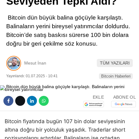
Seviyeden Tepki Aldı?
Pinterest
Bitcoin dün büyük balina göçüyle karşılaştı.
LinkedIn
Balinaların yerini bireysel yatırımcılar doldurdu.
Bitcoin’de satış baskısı sürerse 100 bin dolara
Telegram
doğru bir geri çekilme söz konusu.
Mesut İnan
TÜM YAZILARI
Yayınlandı: 01.07.2025 - 10:41
Bitcoin Haberleri
EKLE
ABONE OL
Bitcoin fiyatında bugün 107 bin dolar seviyesinin
altına doğru bir yolculuk yaşadık. Traderlar short
pozisyonlarını artırdılar. Balinaların ise ortadan