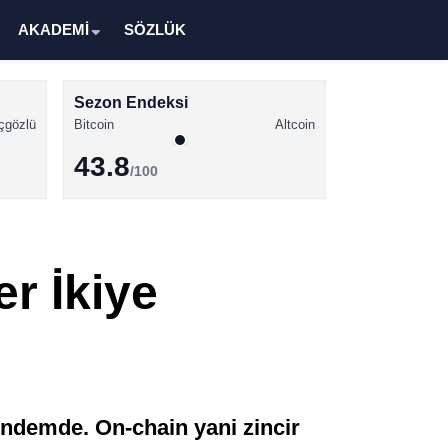
AKADEMİ
SÖZLÜK
Sezon Endeksi
çgözlü
Bitcoin
Altcoin
43.8
/100
Kripto Para Haberleri
Bitcoin Haberleri
er İkiye
Altcoin Haberleri
Ethereum Haberleri
Solana Haberleri
XRP Haberleri
ündemde. On-chain yani zincir
Memecoin Haberleri