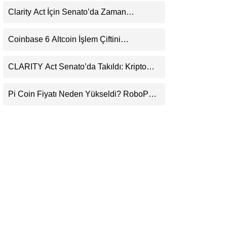
LinkedIn
Clarity Act İçin Senato’da Zaman
Daralıyor
Telegram
Coinbase 6 Altcoin İşlem Çiftini
Durduracak
CLARITY Act Senato’da Takıldı: Kripto
Para Piyasası 2027’yi Fiyatlıyor
Pi Coin Fiyatı Neden Yükseldi? RoboPay
Ortaklığı ve Güncelleme İyimserliği
Destekledi