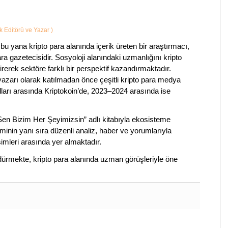
ik Editörü ve Yazar
)
bu yana kripto para alanında içerik üreten bir araştırmacı,
a gazetecisidir. Sosyoloji alanındaki uzmanlığını kripto
irerek sektöre farklı bir perspektif kazandırmaktadır.
 yazarı olarak katılmadan önce çeşitli kripto para medya
lları arasında Kriptokoin’de, 2023–2024 arasında ise
 Sen Bizim Her Şeyimizsin” adlı kitabıyla ekosisteme
iminin yanı sıra düzenli analiz, haber ve yorumlarıyla
isimleri arasında yer almaktadır.
sürdürmekte, kripto para alanında uzman görüşleriyle öne