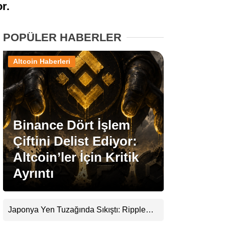
r.
Stablecoin Haberleri
POPÜLER HABERLER
Altcoin Haberleri
Facebook
Binance Dört İşlem
Instagram
Çiftini Delist Ediyor:
Youtube
Altcoin’ler İçin Kritik
Ayrıntı
TikTok
Pinterest
Japonya Yen Tuzağında Sıkıştı: Ripple
(XRP) Üçüncü Yol Olabilir mi?