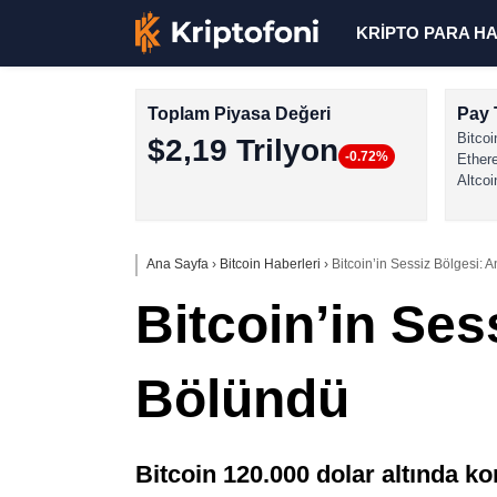
KRİPTO PARA H
Toplam Piyasa Değeri
Pay 
Bitcoi
$2,19 Trilyon
-0.72%
Ether
Altcoi
Ana Sayfa
›
Bitcoin Haberleri
›
Bitcoin’in Sessiz Bölgesi: A
Bitcoin’in Sess
Bölündü
Bitcoin 120.000 dolar altında k