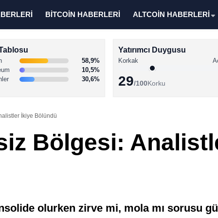
ABERLERİ
BİTCOİN HABERLERİ
ALTCOİN HABERLERİ
Tablosu
Yatırımcı Duygusu
n
58,9%
Korkak
A
eum
10,5%
29
nler
30,6%
/100
Korku
nalistler İkiye Bölündü
iz Bölgesi: Analistl
onsolide olurken zirve mi, mola mı sorusu g