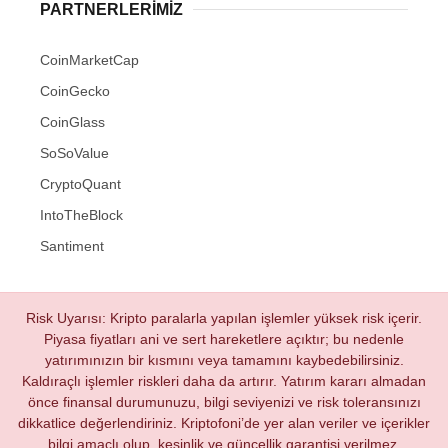
PARTNERLERIMIZ
CoinMarketCap
CoinGecko
CoinGlass
SoSoValue
CryptoQuant
IntoTheBlock
Santiment
Risk Uyarısı: Kripto paralarla yapılan işlemler yüksek risk içerir.
Piyasa fiyatları ani ve sert hareketlere açıktır; bu nedenle
yatırımınızın bir kısmını veya tamamını kaybedebilirsiniz.
Kaldıraçlı işlemler riskleri daha da artırır. Yatırım kararı almadan
önce finansal durumunuzu, bilgi seviyenizi ve risk toleransınızı
dikkatlice değerlendiriniz. Kriptofoni’de yer alan veriler ve içerikler
bilgi amaçlı olup, kesinlik ve güncellik garantisi verilmez.