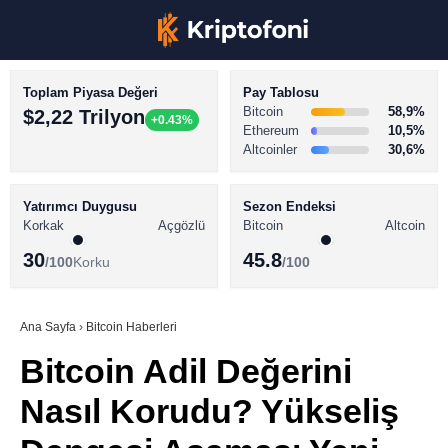
Toplam Piyasa Değeri
Pay Tablosu
Bitcoin
58,9%
$2,22 Trilyon
+0.43%
Ethereum
10,5%
Altcoinler
30,6%
KRİPTO PARA HABERLERİ
Facebook
BİTCOİN HABERLERİ
Yatırımcı Duygusu
Sezon Endeksi
Korkak
Açgözlü
Bitcoin
Altcoin
ALTCOİN HABERLERİ
30
45.8
/100
Korku
/100
AKADEMİ
Instagram
SÖZLÜK
Ana Sayfa
›
Bitcoin Haberleri
Bitcoin Adil Değerini
Youtube
Nasıl Korudu? Yükseliş
TikTok