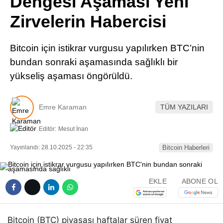
Dengesi Aşaması Yeni
Pinterest
Zirvelerin Habercisi
LinkedIn
Bitcoin için istikrar vurgusu yapılırken BTC’nin
bundan sonraki aşamasında sağlıklı bir
Telegram
yükseliş aşaması öngörüldü.
Emre Karaman
TÜM YAZILARI
Editör:
Mesut İnan
Yayınlandı: 28.10.2025 - 22:35
Bitcoin Haberleri
EKLE
ABONE OL
Bitcoin (BTC) piyasası haftalar süren fiyat