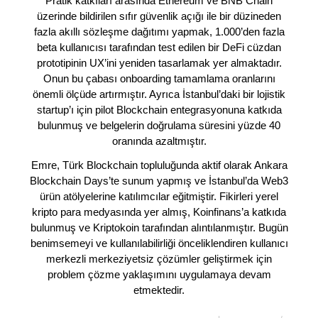
Pratik katkıları arasında Ethereum ve BNB Chain
üzerinde bildirilen sıfır güvenlik açığı ile bir düzineden
fazla akıllı sözleşme dağıtımı yapmak, 1.000’den fazla
beta kullanıcısı tarafından test edilen bir DeFi cüzdan
prototipinin UX’ini yeniden tasarlamak yer almaktadır.
Onun bu çabası onboarding tamamlama oranlarını
önemli ölçüde artırmıştır. Ayrıca İstanbul’daki bir lojistik
startup’ı için pilot Blockchain entegrasyonuna katkıda
bulunmuş ve belgelerin doğrulama süresini yüzde 40
oranında azaltmıştır.
Emre, Türk Blockchain topluluğunda aktif olarak Ankara
Blockchain Days’te sunum yapmış ve İstanbul’da Web3
ürün atölyelerine katılımcılar eğitmiştir. Fikirleri yerel
kripto para medyasında yer almış, Koinfinans’a katkıda
bulunmuş ve Kriptokoin tarafından alıntılanmıştır. Bugün
benimsemeyi ve kullanılabilirliği önceliklendiren kullanıcı
merkezli merkeziyetsiz çözümler geliştirmek için
problem çözme yaklaşımını uygulamaya devam
etmektedir.