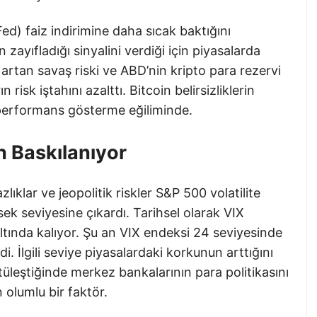
d) faiz indirimine daha sıcak baktığını
ayıfladığı sinyalini verdiği için piyasalarda
i artan savaş riski ve ABD’nin kripto para rezervi
n risk iştahını azalttı. Bitcoin belirsizliklerin
performans gösterme eğiliminde.
in Baskılanıyor
azlıklar ve jeopolitik riskler S&P 500 volatilite
ek seviyesine çıkardı. Tarihsel olarak VIX
altında kalıyor. Şu an VIX endeksi 24 seviyesinde
i. İlgili seviye piyasalardaki korkunun arttığını
üleştiğinde merkez bankalarının para politikasını
 olumlu bir faktör.