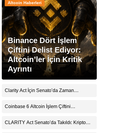
Altcoin Haberleri
Stablecoin Haberleri
Binance Dört İşlem
Facebook
Çiftini Delist Ediyor:
Altcoin’ler İçin Kritik
Ayrıntı
Instagram
Youtube
Clarity Act İçin Senato’da Zaman
Daralıyor
TikTok
Coinbase 6 Altcoin İşlem Çiftini
Durduracak
Pinterest
CLARITY Act Senato’da Takıldı: Kripto
Para Piyasası 2027’yi Fiyatlıyor