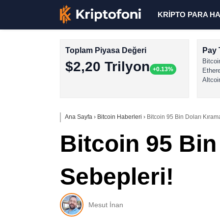
KRİPTO PARA H
Toplam Piyasa Değeri
Pay 
Bitcoi
$2,20 Trilyon
+0.13%
Ether
Altcoi
Ana Sayfa
›
Bitcoin Haberleri
›
Bitcoin 95 Bin Doları Kıram
Bitcoin 95 Bin
Sebepleri!
Mesut İnan