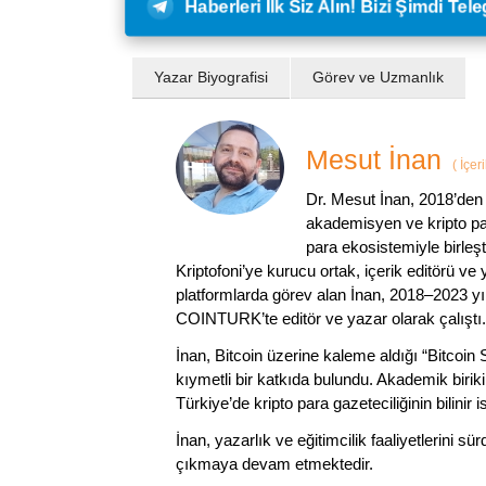
Haberleri İlk Siz Alın! Bizi Şimdi Te
Yazar Biyografisi
Görev ve Uzmanlık
Mesut İnan
(
İçer
Dr. Mesut İnan, 2018’den 
akademisyen ve kripto par
para ekosistemiyle birleşt
Kriptofoni’ye kurucu ortak, içerik editörü ve
platformlarda görev alan İnan, 2018–2023 yı
COINTURK’te editör ve yazar olarak çalıştı.
İnan, Bitcoin üzerine kaleme aldığı “Bitcoin
kıymetli bir katkıda bulundu. Akademik birik
Türkiye’de kripto para gazeteciliğinin bilinir 
İnan, yazarlık ve eğitimcilik faaliyetlerini 
çıkmaya devam etmektedir.