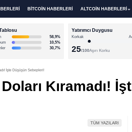
ABERLERİ
BİTCOİN HABERLERİ
ALTCOİN HABERLERİ
Tablosu
Yatırımcı Duygusu
n
58,9%
Korkak
A
eum
10,5%
25
nler
30,7%
/100
Aşırı Korku
adı! İşte Düşüşün Sebepleri!
 Doları Kıramadı! İ
TÜM YAZILARI