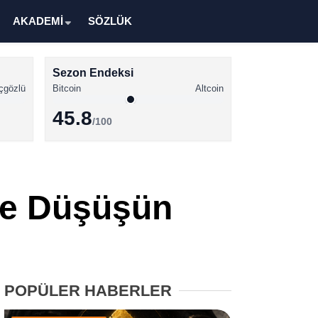
AKADEMİ
SÖZLÜK
Sezon Endeksi
çgözlü
Bitcoin
Altcoin
45.8
/100
Kripto Para Haberleri
Bitcoin Haberleri
şte Düşüşün
Altcoin Haberleri
Ethereum Haberleri
Solana Haberleri
POPÜLER HABERLER
XRP Haberleri
Memecoin Haberleri