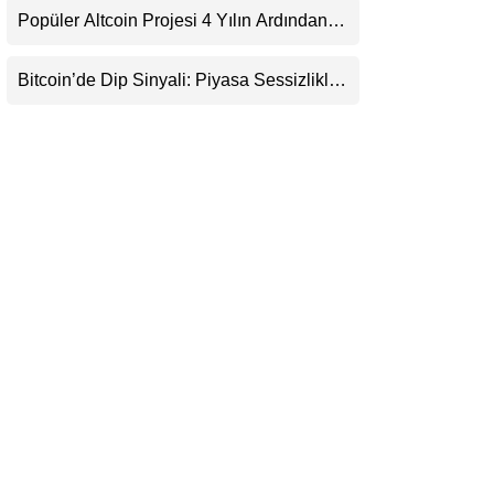
Popüler Altcoin Projesi 4 Yılın Ardından
LinkedIn
Kapanıyor: Kullanıcılara 21 Ağustos
Uyarısı
Bitcoin’de Dip Sinyali: Piyasa Sessizlikle
Telegram
Sıkışıyor