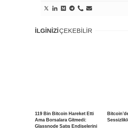
İLGİNİZİ
ÇEKEBİLİR
119 Bin Bitcoin Hareket Etti
Bitcoin’d
Ama Borsalara Gitmedi:
Sessizlikl
Glassnode Satış Endişelerini