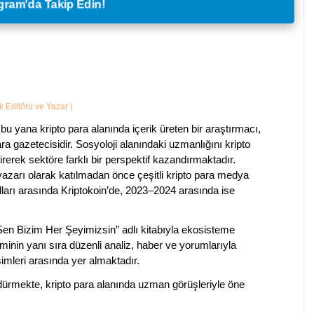
legram'da Takip Edin!
ik Editörü ve Yazar
)
bu yana kripto para alanında içerik üreten bir araştırmacı,
a gazetecisidir. Sosyoloji alanındaki uzmanlığını kripto
irerek sektöre farklı bir perspektif kazandırmaktadır.
 yazarı olarak katılmadan önce çeşitli kripto para medya
lları arasında Kriptokoin’de, 2023–2024 arasında ise
 Sen Bizim Her Şeyimizsin” adlı kitabıyla ekosisteme
iminin yanı sıra düzenli analiz, haber ve yorumlarıyla
isimleri arasında yer almaktadır.
sürdürmekte, kripto para alanında uzman görüşleriyle öne