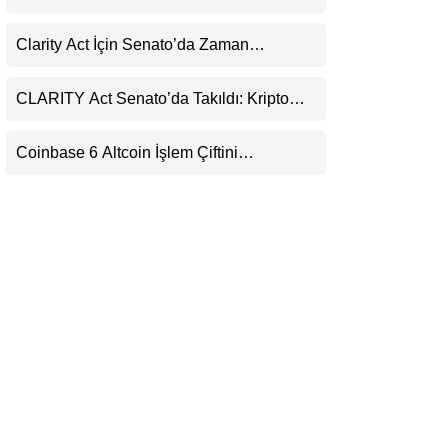
Kaçırıyor: Evernorth’tan Dikkat Çeken
LinkedIn
Uyarı
Clarity Act İçin Senato’da Zaman
Daralıyor
Telegram
CLARITY Act Senato’da Takıldı: Kripto
Para Piyasası 2027’yi Fiyatlıyor
Coinbase 6 Altcoin İşlem Çiftini
Durduracak