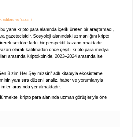
ik Editörü ve Yazar
)
bu yana kripto para alanında içerik üreten bir araştırmacı,
a gazetecisidir. Sosyoloji alanındaki uzmanlığını kripto
irerek sektöre farklı bir perspektif kazandırmaktadır.
 yazarı olarak katılmadan önce çeşitli kripto para medya
lları arasında Kriptokoin’de, 2023–2024 arasında ise
 Sen Bizim Her Şeyimizsin” adlı kitabıyla ekosisteme
iminin yanı sıra düzenli analiz, haber ve yorumlarıyla
isimleri arasında yer almaktadır.
sürdürmekte, kripto para alanında uzman görüşleriyle öne