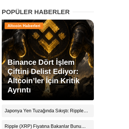
POPÜLER HABERLER
Stablecoin Haberleri
Altcoin Haberleri
Facebook
Binance Dört İşlem
Çiftini Delist Ediyor:
Instagram
Altcoin’ler İçin Kritik
Youtube
Ayrıntı
TikTok
Japonya Yen Tuzağında Sıkıştı: Ripple
(XRP) Üçüncü Yol Olabilir mi?
Pinterest
Ripple (XRP) Fiyatına Bakanlar Bunu