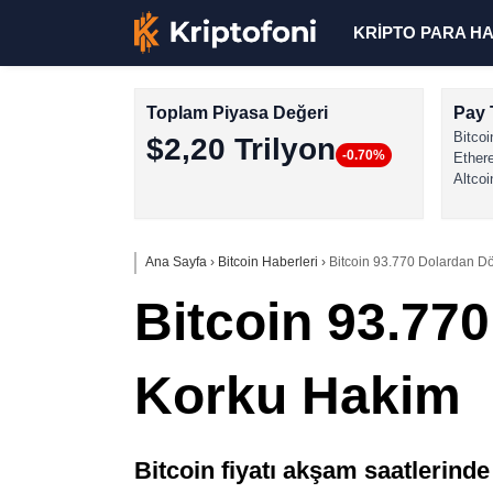
KRİPTO PARA H
Toplam Piyasa Değeri
Pay 
Bitcoi
$2,20 Trilyon
-0.70%
Ether
Altcoi
Ana Sayfa
›
Bitcoin Haberleri
›
Bitcoin 93.770 Dolardan D
Bitcoin 93.77
Korku Hakim
Bitcoin fiyatı akşam saatlerinde