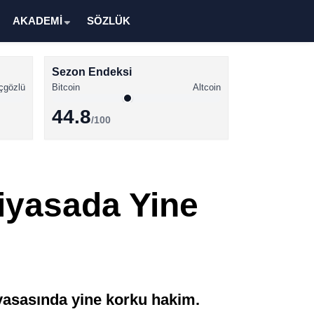
AKADEMİ
SÖZLÜK
Sezon Endeksi
çgözlü
Bitcoin
Altcoin
44.8
/100
Kripto Para Haberleri
Bitcoin Haberleri
iyasada Yine
Altcoin Haberleri
Ethereum Haberleri
Solana Haberleri
XRP Haberleri
iyasasında yine korku hakim.
Memecoin Haberleri