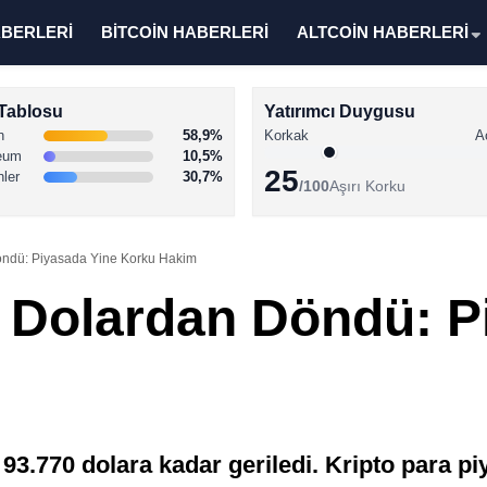
ABERLERİ
BİTCOİN HABERLERİ
ALTCOİN HABERLERİ
Tablosu
Yatırımcı Duygusu
n
58,9%
Korkak
A
eum
10,5%
25
nler
30,7%
/100
Aşırı Korku
öndü: Piyasada Yine Korku Hakim
0 Dolardan Döndü: P
 93.770 dolara kadar geriledi. Kripto para p