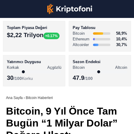
Toplam Piyasa Değeri
Pay Tablosu
Bitcoin
58,9%
$2,22 Trilyon
+0.17%
Ethereum
10,4%
Altcoinler
30,7%
KRİPTO PARA HABERLERİ
Facebook
BİTCOİN HABERLERİ
Yatırımcı Duygusu
Sezon Endeksi
Korkak
Açgözlü
Bitcoin
Altcoin
ALTCOİN HABERLERİ
30
47.9
/100
Korku
/100
AKADEMİ
Instagram
SÖZLÜK
Ana Sayfa
›
Bitcoin Haberleri
Bitcoin, 9 Yıl Önce Tam
Youtube
Bugün “1 Milyar Dolar”
TikTok