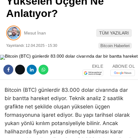
Yükselen Üçgen Ne
Pinterest
Anlatıyor?
LinkedIn
Mesut İnan
TÜM YAZILARI
Telegram
Yayınlandı: 12.04.2025 - 15:30
Bitcoin Haberleri
EKLE
ABONE OL
Bitcoin (BTC) günlerdir 83.000 dolar civarında dar
bir bantta hareket ediyor. Teknik analiz 2 saatlik
grafikte net şekilde oluşan yükselen üçgen
formasyonuna işaret ediyor. Bu yapı tarihsel olarak
yukarı yönlü kırılım potansiyeliyle bilinir. Ancak
halihazırda fiyatın yatay dirençte takılması karar