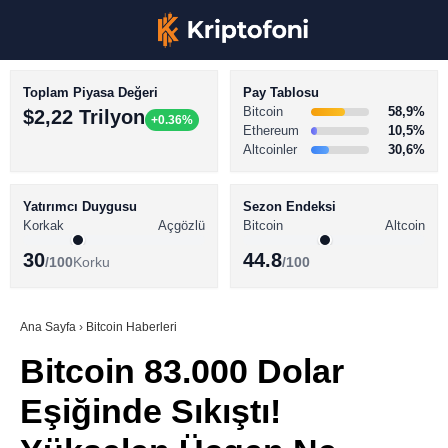
Toplam Piyasa Değeri
Pay Tablosu
Bitcoin
58,9%
$2,22 Trilyon
+0.36%
Ethereum
10,5%
Altcoinler
30,6%
KRİPTO PARA HABERLERİ
Facebook
BİTCOİN HABERLERİ
Yatırımcı Duygusu
Sezon Endeksi
Korkak
Açgözlü
Bitcoin
Altcoin
ALTCOİN HABERLERİ
30
44.8
/100
Korku
/100
AKADEMİ
Instagram
SÖZLÜK
Ana Sayfa
›
Bitcoin Haberleri
Bitcoin 83.000 Dolar
Youtube
Eşiğinde Sıkıştı!
TikTok