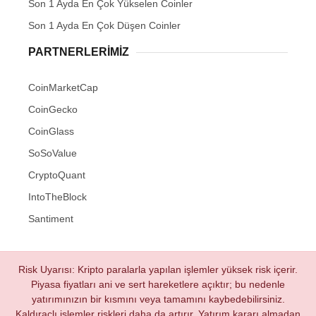
Son 1 Ayda En Çok Yükselen Coinler
Son 1 Ayda En Çok Düşen Coinler
PARTNERLERIMIZ
CoinMarketCap
CoinGecko
CoinGlass
SoSoValue
CryptoQuant
IntoTheBlock
Santiment
Risk Uyarısı: Kripto paralarla yapılan işlemler yüksek risk içerir.
Piyasa fiyatları ani ve sert hareketlere açıktır; bu nedenle
yatırımınızın bir kısmını veya tamamını kaybedebilirsiniz.
Kaldıraçlı işlemler riskleri daha da artırır. Yatırım kararı almadan